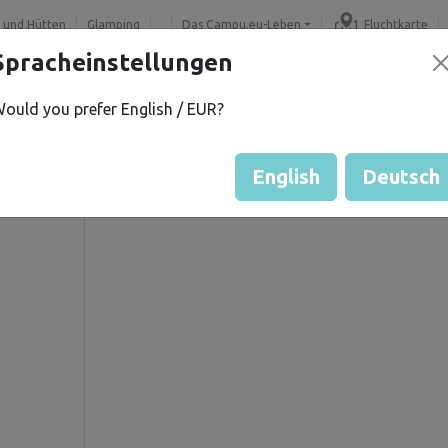
 und Hütten
Glamping
Das Campu.eu-Leben
Fluchtkarte
Spracheinstellungen
ould you prefer English / EUR?
K.
Gästebewertung durch Eige
Bewertung der Grundstücke
English
Deutsch