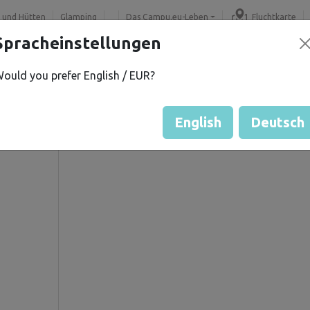
 und Hütten
Glamping
Das Campu.eu-Leben
Fluchtkarte
Spracheinstellungen
ould you prefer English / EUR?
Gästebewertung durch Eige
Bewertung der Grundstücke
English
Deutsch