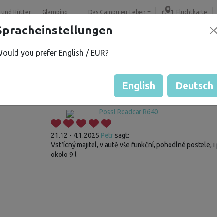
 und Hütten
Glamping
Das Campu.eu-Leben
Fluchtkarte
Spracheinstellungen
ould you prefer English / EUR?
Gast hat noch keine Bewertu
Fahrzeugbewertungen
English
Deutsch
Possl Roadcar R640
21.12 - 4.1.2025
Petr
sagt:
Vstřícný majitel, v autě vše funkční, pohodlné postele, i
okolo 9 l