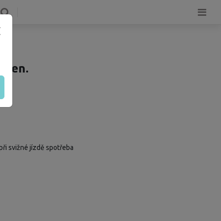
ngen.
 při svižné jízdě spotřeba