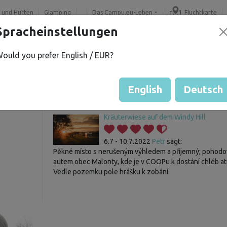
 und Hütten
Glamping
Das Campu.eu-Leben
Fluchtkarte
Spracheinstellungen
ould you prefer English / EUR?
Gast hat noch keine Bewertu
Bewertung der Grundstücke
English
Deutsch
Kräuterwiese auf dem Windy Hill
6.7 - 10.7.2022
Petr
sagt:
Pěkné místo s nerušeným výhledem a příjemný; pohodov
autem obec Malonty, kde je v COOPu k dostání chléb at
Vedle pozemku pole hrášku k zobání.