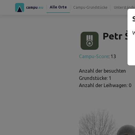
Alle Orte
campu
.eu
Campu-Grundstücke
Unterstände
W
Petr Š.
Campu-Score
: 13
Anzahl der besuchten
Grundstücke: 1
Anzahl der Leihwagen: 0