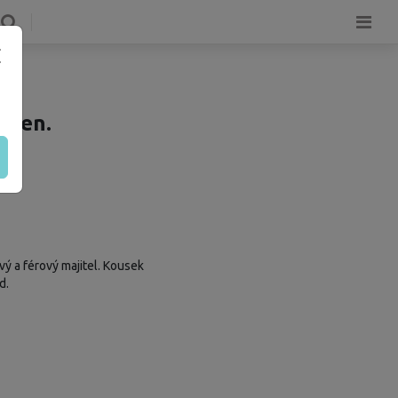
ngen.
ý a férový majitel. Kousek
d.