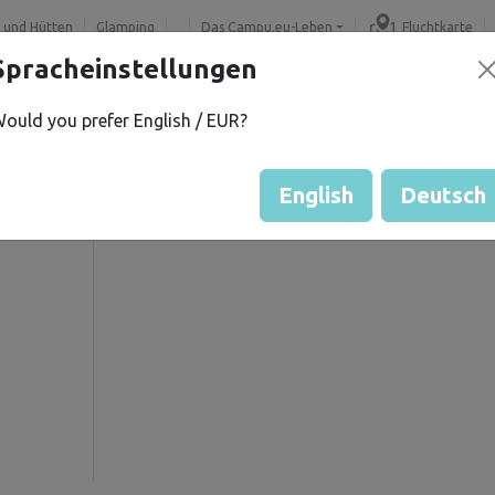
 und Hütten
Glamping
Das Campu.eu-Leben
Fluchtkarte
Spracheinstellungen
ould you prefer English / EUR?
H.
Gästebewertung durch Eige
Bewertung der Grundstücke
English
Deutsch