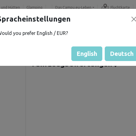
 und Hütten
Glamping
Das Campu.eu-Leben
Fluchtkarte
Spracheinstellungen
ould you prefer English / EUR?
.
Gästebewertung durch Eige
Bewertung der Grundstücke
English
Deutsch
Fahrzeugbewertungen