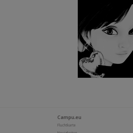
Campu.eu
Fluchtkarte
Neuigkeiten