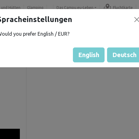
 und Hütten
Glamping
Das Campu.eu-Leben
Fluchtkarte
Spracheinstellungen
ould you prefer English / EUR?
.
Gästebewertung durch Eige
Bewertung der Grundstücke
English
Deutsch