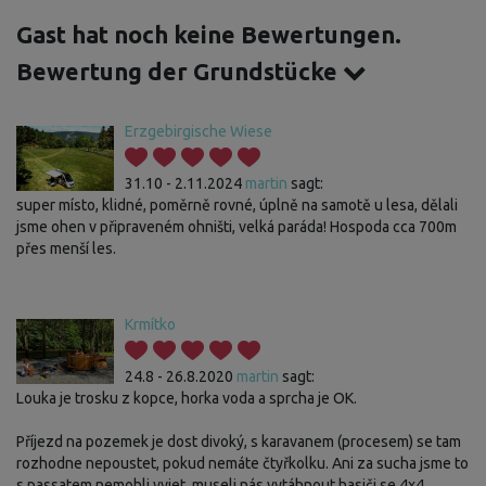
Gast hat noch keine Bewertungen.
Bewertung der Grundstücke
Erzgebirgische Wiese
31.10 - 2.11.2024
martin
sagt:
super místo, klidné, poměrně rovné, úplně na samotě u lesa, dělali
jsme ohen v připraveném ohništi, velká paráda! Hospoda cca 700m
přes menší les.
Krmítko
24.8 - 26.8.2020
martin
sagt:
Louka je trosku z kopce, horka voda a sprcha je OK.
Příjezd na pozemek je dost divoký, s karavanem (procesem) se tam
rozhodne nepoustet, pokud nemáte čtyřkolku. Ani za sucha jsme to
s passatem nemohli vyjet, museli nás vytáhnout hasiči se 4x4.