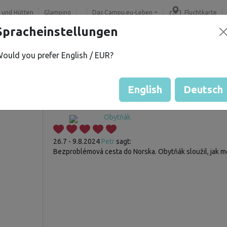
 und Hütten
Glamping
Das Campu.eu-Leben
Fluchtkarte
Spracheinstellungen
ould you prefer English / EUR?
Gast hat noch keine Bewertu
Fahrzeugbewertungen
English
Deutsch
Obytňák
26.7 - 9.8.2024
Petr
sagt:
Bezproblémová cesta do Norska. Obytňák sloužil, jak m