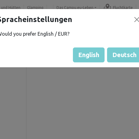
 und Hütten
Glamping
Das Campu.eu-Leben
Fluchtkarte
Spracheinstellungen
ould you prefer English / EUR?
 R.
Gästebewertung durch Eige
Bewertung der Grundstücke
English
Deutsch