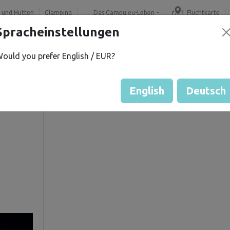
 und Hütten
Glamping
Das Campu.eu-Leben
Fluchtkarte
Spracheinstellungen
ould you prefer English / EUR?
V.
Gästebewertung durch Eige
Bewertung der Grundstücke
English
Deutsch