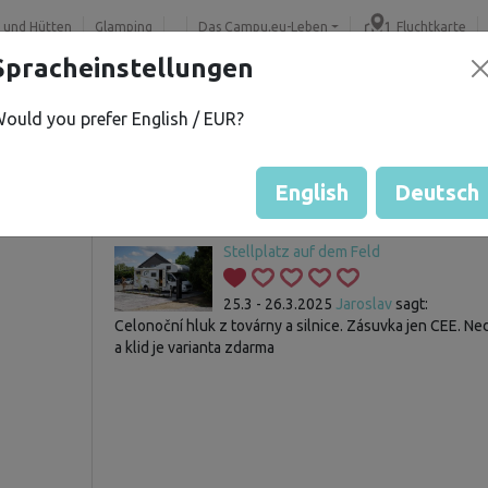
 und Hütten
Glamping
Das Campu.eu-Leben
Fluchtkarte
Spracheinstellungen
ould you prefer English / EUR?
v S.
Gast hat noch keine Bewertu
Bewertung der Grundstücke
English
Deutsch
Stellplatz auf dem Feld
25.3 - 26.3.2025
Jaroslav
sagt:
Celonoční hluk z továrny a silnice. Zásuvka jen CEE. Ne
a klid je varianta zdarma