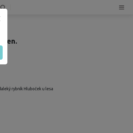
ngen.
daleký rybník Hluboček u lesa