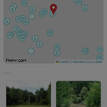
Leaflet
|
© Seznam.cz a.s. a další
Fotos