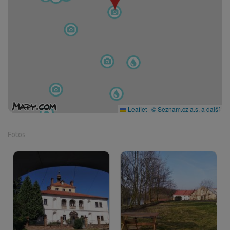
Leaflet
|
© Seznam.cz a.s. a další
Fotos