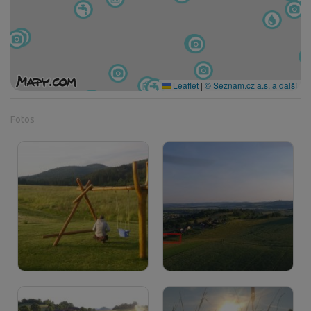
Leaflet
|
© Seznam.cz a.s. a další
Fotos