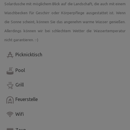
Spielplatz.
Solardusche mit möglichem Blick auf die Landschaft, die auch mit einem
Waschbecken für Geschirr oder Körperpflege ausgestattet ist. Wenn
https://www.youtube.com/watch?v=jVXaE_iZrps
die Sonne scheint, können Sie das angenehm warme Wasser genießen.
Allerdings können wir bei schlechtem Wetter die Wassertemperatur
nicht garantieren. :-)
Picknicktisch
Pool
Grill
Feuerstelle
Wifi