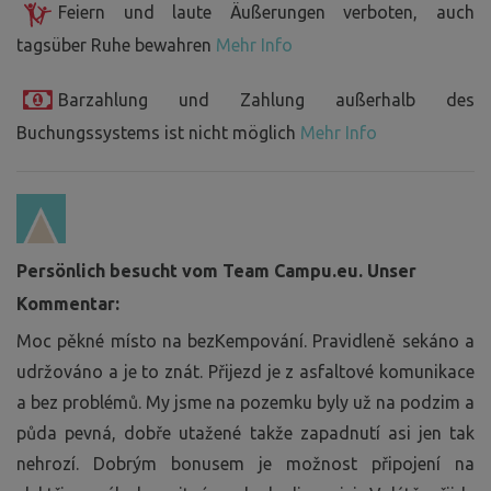
Feiern und laute Äußerungen verboten, auch
tagsüber Ruhe bewahren
Mehr Info
Barzahlung und Zahlung außerhalb des
Buchungssystems ist nicht möglich
Mehr Info
Persönlich besucht vom Team Campu.eu. Unser
Kommentar:
Moc pěkné místo na bezKempování. Pravidleně sekáno a
udržováno a je to znát. Přijezd je z asfaltové komunikace
a bez problémů. My jsme na pozemku byly už na podzim a
půda pevná, dobře utažené takže zapadnutí asi jen tak
nehrozí. Dobrým bonusem je možnost připojení na