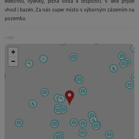
elektřinu, výlevky, pitná voda k dispozici. V létě přijde
vhod i bazén. Za nás super místo s výborným zázemím na
pozemku.
Lage
+
−