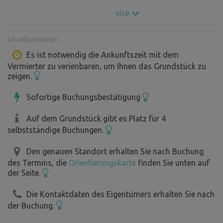
Landschaftsschutzgebiet Litovel Pomoraví, Moravičanské
více
Seen, oder die Mikro-Region Mohelnicko,
https://www.youtube.com/watch?v=j5M4u_pKqSM
oder
Grundparameter
die Zábřežská vrchovina zu besuchen.
Es ist notwendig die Ankunftszeit mit dem
Vermierter zu verienbaren, um Ihnen das Grundstück zu
Wenn Sie nicht wandern möchten, gibt es auch
zeigen.
Sehenswürdigkeiten wie die Burg Bouzov, die Burg Mírov
oder die Burg Úsov zu besichtigen. Für Feinschmecker in
Sofortige Buchungsbestätigung
der Nähe Loštice Olomoucké tvarůžky und ihre Museum
der Herstellung dieser Delikatesse, oder wir empfehlen
Auf dem Grundstück gibt es Platz für 4
einen Besuch im Café in Liška Bystrouška oder
selbstständige Buchungen.
Tvarůžková Konditorei, wo Sie sehr interessante Desserts
Den genauen Standort erhalten Sie nach Buchung
probieren können.
des Termins, die
Orientierungskarte
finden Sie unten auf
der Seite.
In unserem Obstgarten bauen wir Kirschen, Birnen,
Pflaumen, Äpfel und anderes Obst in Bio-Qualität an.
Die Kontaktdaten des Eigentümers erhalten Sie nach
Während des Aufenthaltes und nach Vereinbarung ist es
der Buchung.
möglich, diese bei uns zu pflücken. In diesem