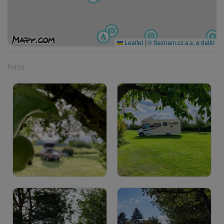
Leaflet
|
© Seznam.cz a.s. a další
Fotos