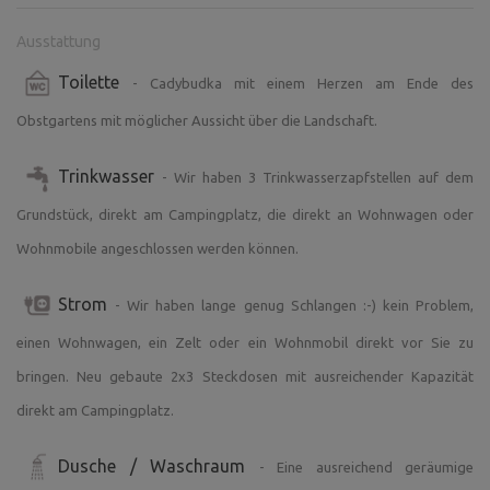
Zusammenhang verkaufen wir hausgemachten Apfelwein
und andere Produkte gemäß dem Angebot und dem
Ausstattung
Preis, der im Ort des Aufenthaltes veröffentlicht wird.
Toilette
- Cadybudka mit einem Herzen am Ende des
Wenn wir einen Überschuss an hausgemachten Eiern
haben, können wir sie auch kaufen.
Obstgartens mit möglicher Aussicht über die Landschaft.
Trinkwasser
Im Dorf haben wir eine große Kneipe in Bodlák, wo Sie
- Wir haben 3 Trinkwasserzapfstellen auf dem
essen und trinken können.
Grundstück, direkt am Campingplatz, die direkt an Wohnwagen oder
Wohnmobile angeschlossen werden können.
Auch wenn wir nicht an einem abgelegenen Ort am Wald
sind, ist es trotzdem schön. Abends können Sie die
Strom
- Wir haben lange genug Schlangen :-) kein Problem,
Aussicht auf die Landschaft oder den Sonnenuntergang
über dem Horizont genießen. Unser Haus ist für jeden
einen Wohnwagen, ein Zelt oder ein Wohnmobil direkt vor Sie zu
geeignet, auch für Familien mit Kindern, die sich nicht
bringen. Neu gebaute 2x3 Steckdosen mit ausreichender Kapazität
langweilen und ihre Freizeit aktiv gestalten wollen. Wir
direkt am Campingplatz.
können Ihnen einen kostenlosen Grill für Kinder Bälle,
Bambiton oder elektronische Darts neu nicht gegeben von
Dusche / Waschraum
- Eine ausreichend geräumige
unserem Grundstück ca. 50m ist das Dorf gebaut