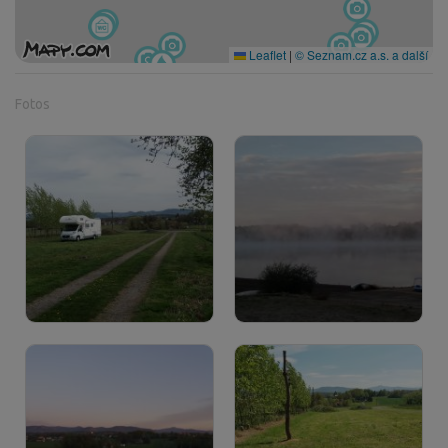
Leaflet
|
© Seznam.cz a.s. a další
Fotos