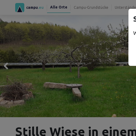
Alle Orte
campu
.eu
Campu-Grundstücke
Unterstände
W
Stille Wiese in ein