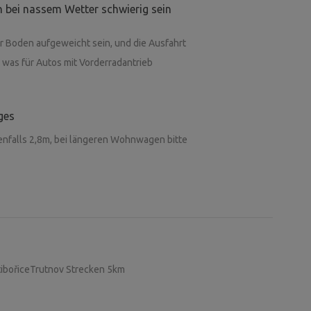
 bei nassem Wetter schwierig sein
r Boden aufgeweicht sein, und die Ausfahrt
 was für Autos mit Vorderradantrieb
ges
enfalls 2,8m, bei längeren Wohnwagen bitte
tibořiceTrutnov Strecken 5km