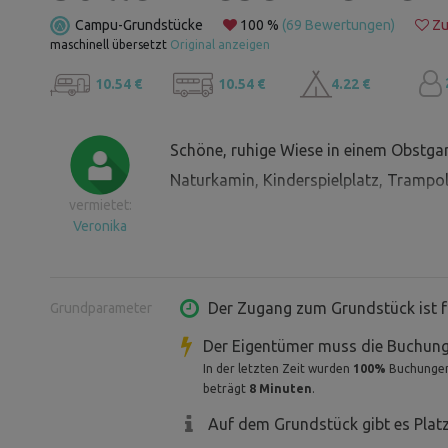
Campu-Grundstücke
100 %
(69 Bewertungen)
Zu
maschinell übersetzt
Original anzeigen
10.54 €
10.54 €
4.22 €
Schöne, ruhige Wiese in einem Obstga
Naturkamin, Kinderspielplatz, Trampol
vermietet:
Veronika
Der Zugang zum Grundstück ist f
Grundparameter
Der Eigentümer muss die Buchung
In der letzten Zeit wurden
100%
Buchungen 
beträgt
8 Minuten
.
Auf dem Grundstück gibt es Plat