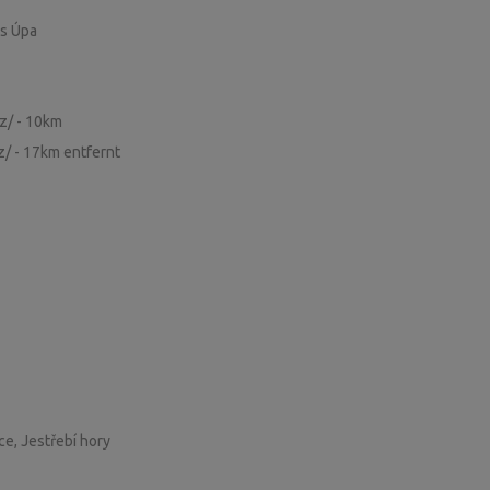
ss Úpa
cz/ - 10km
/ - 17km entfernt
ce, Jestřebí hory