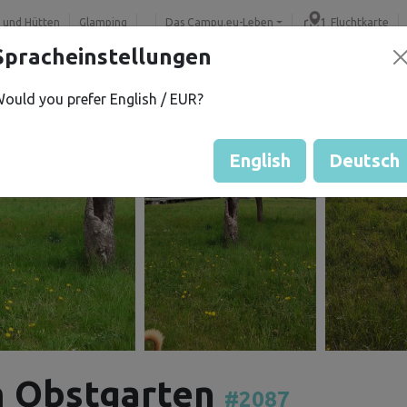
 und Hütten
Glamping
Das Campu.eu-Leben
Fluchtkarte
Spracheinstellungen
ould you prefer English / EUR?
English
Deutsch
em Obstgarten
#2087