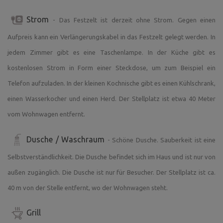
Im Dorf wird eine Erholungsgebühr von 15 CZK pro
Person im Alter von 18-70 Jahren pro Nacht erhoben!
Strom
- Das Festzelt ist derzeit ohne Strom. Gegen einen
Rechnen Sie daher mit dieser zusätzlichen Gebühr bei uns.
Aufpreis kann ein Verlängerungskabel in das Festzelt gelegt werden. In
Menschen mit Behinderungen sind von der
Erholungsgebühr befreit. Leider reisen einige Gäste ab,
jedem Zimmer gibt es eine Taschenlampe. In der Küche gibt es
ohne die Gebühr zu bezahlen, obwohl sie dazu
kostenlosen Strom in Form einer Steckdose, um zum Beispiel ein
aufgefordert wurden, also seien Sie bitte fair! :)
Telefon aufzuladen. In der kleinen Kochnische gibt es einen Kühlschrank,
einen Wasserkocher und einen Herd. Der Stellplatz ist etwa 40 Meter
vom Wohnwagen entfernt.
Dusche / Waschraum
- Schöne Dusche. Sauberkeit ist eine
Selbstverständlichkeit. Die Dusche befindet sich im Haus und ist nur von
außen zugänglich. Die Dusche ist nur für Besucher. Der Stellplatz ist ca.
40 m von der Stelle entfernt, wo der Wohnwagen steht.
Grill