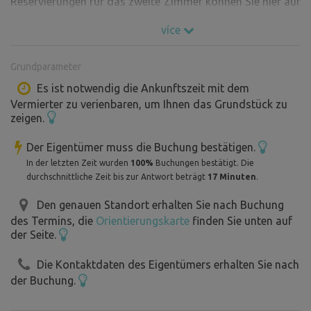
Reservierungen für das zweite Zimmer können Sie hier auf
Bezkemp überprüfen. Sie können ein Zimmer oder, falls
více
verfügbar, die ganze Maringotka mieten. Sie müssen
jedoch die Reservierungen für Zimmer 1 und Zimmer 2 zu
Grundparameter
dem Zeitpunkt ausfüllen, zu dem die Daten für beide
Zimmer verfügbar sind.
Es ist notwendig die Ankunftszeit mit dem
Vermierter zu verienbaren, um Ihnen das Grundstück zu
Zimmer 2 (graues Stockwerk) hat ein festes
zeigen.
Doppelstockbett (ehrliche lokale Tischlerei). Die
Liegefläche im Erdgeschoss ist 180 x 200 cm, im
Der Eigentümer muss die Buchung bestätigen.
Obergeschoss 120 x 200 cm (geeignet für 2 Kinder oder
In der letzten Zeit wurden
100%
Buchungen bestätigt. Die
einen Erwachsenen). Das Bettzeug wird immer sauber
durchschnittliche Zeit bis zur Antwort beträgt
17 Minuten
.
sein. Das eigentliche Beziehen der Betten und die
Den genauen Standort erhalten Sie nach Buchung
Reinigung des Zimmers vor der Abreise ist Ihre Sache!
des Termins, die
Orientierungskarte
finden Sie unten auf
Das Zimmer hat Regale zum Abstellen von Dingen und
der Seite.
Platz unter dem Bett. Es gibt auch einen kleinen Tisch und
Klappstühle, um darauf zu sitzen. Die Tür ist verschiebbar
Die Kontaktdaten des Eigentümers erhalten Sie nach
und abschließbar. Strom gibt es nur über ein
der Buchung.
Verlängerungskabel (gegen Aufpreis) und nur in einem