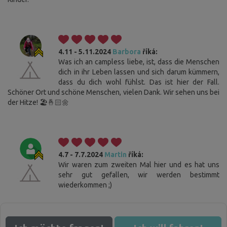
4.11 - 5.11.2024
Barbora
říká:
Was ich an campless liebe, ist, dass die Menschen
dich in ihr Leben lassen und sich darum kümmern,
dass du dich wohl fühlst. Das ist hier der Fall.
Schöner Ort und schöne Menschen, vielen Dank. Wir sehen uns bei
der Hitze! 🏖️🤞🏻🌼
Cookies. Sie wissen, was zu tun ist, damit Sie diese
Leiste nicht stört.
Diese Website verwendet Cookies. Bitte bestätigen Sie Ihr
4.7 - 7.7.2024
Martin
říká:
Einverständnis mit der Verwendung aller Cookies, indem Sie auf "Ich
Wir waren zum zweiten Mal hier und es hat uns
stimme zu" klicken. Wenn Sie Ihre Einstellungen ändern möchten, klicken
sehr gut gefallen, wir werden bestimmt
Sie auf die Schaltfläche "Einstellungen speichern". Weitere
wiederkommen ;)
Informationen über unsere Verwendung von Cookies finden Sie
hier
.
Ich stimme zu
Detaillierte Einstellungen