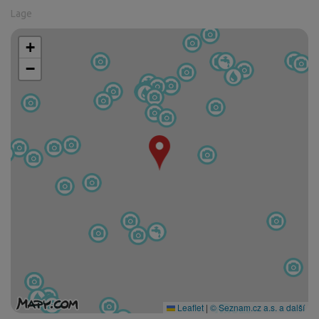
Lage
+
−
Leaflet
|
© Seznam.cz a.s. a další