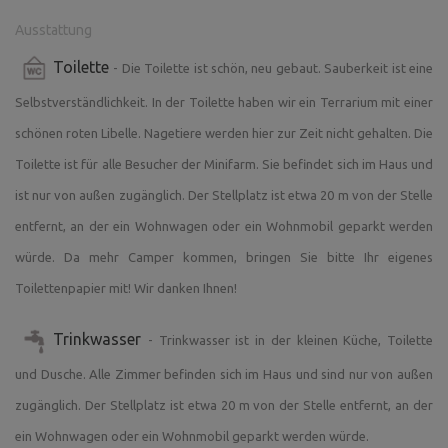
Zimmer. In jedem Zimmer gibt es eine Taschenlampe. In
der Küchenzeile gibt es eine kostenlose Möglichkeit zum
Ausstattung
Aufladen von Mobiltelefonen. Bitte bringen Sie Ihr eigenes
Toilette
- Die Toilette ist schön, neu gebaut. Sauberkeit ist eine
Toilettenpapier mit!
Selbstverständlichkeit. In der Toilette haben wir ein Terrarium mit einer
Am Haus gibt es eine überdachte Terrasse mit
Sitzgelegenheiten, sanitäre Einrichtungen (Toilette,
schönen roten Libelle. Nagetiere werden hier zur Zeit nicht gehalten. Die
Dusche), eine kleine ausgestattete Küche. Gegen eine
Toilette ist für alle Besucher der Minifarm. Sie befindet sich im Haus und
Gebühr von 100 CZK können Sie eine tragbare Feuerstelle
ist nur von außen zugänglich. Der Stellplatz ist etwa 20 m von der Stelle
und einen Grill mieten (Holzkohle und Holz müssen
entfernt, an der ein Wohnwagen oder ein Wohnmobil geparkt werden
mitgebracht werden). Wir haben auch eine Infrarotsauna
für 2 Personen. Gegen eine Gebühr gemäß der aktuellen
würde. Da mehr Camper kommen, bringen Sie bitte Ihr eigenes
Preisliste führe ich Sie durch meinen Tierpark oder Sie
Toilettenpapier mit! Wir danken Ihnen!
können die Arbeit eines Landwirts ausprobieren und sich
um Tiere kümmern. Sie können auch einige Souvenirs vom
Trinkwasser
- Trinkwasser ist in der kleinen Küche, Toilette
Mini-Bauernhof kaufen. Radfahrer, Wanderer,
und Dusche. Alle Zimmer befinden sich im Haus und sind nur von außen
Naturliebhaber, Ausflügler und Kulturliebhaber werden die
Umgebung genießen. Die Gegend ist bei Touristen beliebt,
zugänglich. Der Stellplatz ist etwa 20 m von der Stelle entfernt, an der
aber nicht überlaufen.
ein Wohnwagen oder ein Wohnmobil geparkt werden würde.