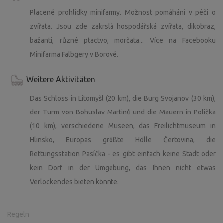
Placené prohlídky minifarmy. Možnost pomáhání v péči o
zvířata. Jsou zde zakrslá hospodářská zvířata, dikobraz,
bažanti, různé ptactvo, morčata... Více na Facebooku
Minifarma Falbgery v Borové.
Weitere Aktivitäten
Das Schloss in Litomyšl (20 km), die Burg Svojanov (30 km),
der Turm von Bohuslav Martinů und die Mauern in Polička
(10 km), verschiedene Museen, das Freilichtmuseum in
Hlinsko, Europas größte Hölle Čertovina, die
Rettungsstation Pasíčka - es gibt einfach keine Stadt oder
kein Dorf in der Umgebung, das Ihnen nicht etwas
Verlockendes bieten könnte.
Regeln