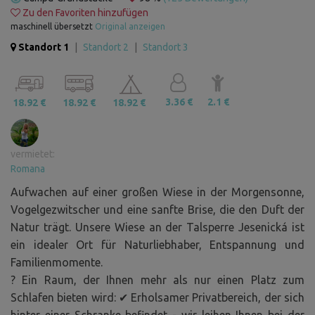
Zu den Favoriten hinzufügen
maschinell übersetzt
Original anzeigen
Standort 1
|
Standort 2
|
Standort 3
3.36 €
2.1 €
18.92 €
18.92 €
18.92 €
vermietet:
Romana
Aufwachen auf einer großen Wiese in der Morgensonne,
Vogelgezwitscher und eine sanfte Brise, die den Duft der
Natur trägt. Unsere Wiese an der Talsperre Jesenická ist
ein idealer Ort für Naturliebhaber, Entspannung und
Familienmomente.
? Ein Raum, der Ihnen mehr als nur einen Platz zum
Schlafen bieten wird: ✔ Erholsamer Privatbereich, der sich
hinter einer Schranke befindet - wir leihen Ihnen bei der