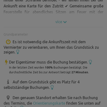
Ankunft eine Karte für den Zutritt ✔ Gemeinsame große
Feuerstelle für abendliches Sitzen am Feuer mit der
Möglichkeit, Brennholz zu sammeln (Wälder rundherum)
více
✔ Vier größere Steine, die in den vier Himmelsrichtungen
platziert sind - ein Raum voller Energie und Harmonie ✔
Grundparameter
Heilpyramide mit einem Bett für eine kurze Entspannung -
ein harmonisierender Ort für Ruhe und Regeneration ✔
Es ist notwendig die Ankunftszeit mit dem
Vermierter zu verienbaren, um Ihnen das Grundstück zu
Gemeinsame Einrichtungen mit Trinkwasser, Strom, einer
zeigen.
voll ausgestatteten Küche (Kühlschrank, Mikrowelle,
Gasherd mit Backofen, Speisekammer) und
Der Eigentümer muss die Buchung bestätigen.
Sitzgelegenheiten für bis zu 20 Personen ✔ Kinderecke mit
In der letzten Zeit wurden
100%
Buchungen bestätigt. Die
Naturspielhaus, Schaukel und Rutsche - ein Ort, an dem
durchschnittliche Zeit bis zur Antwort beträgt
27 Minuten
.
die kleinsten Besucher Spaß haben werden ✔ Neue
Auf dem Grundstück gibt es Platz für 4
Hühner! Möglichkeit, sie zu füttern, zu streicheln und
selbstständige Buchungen.
hausgemachte Eier zu kaufen ✔ Möglichkeit, abends zu
trommeln, zu grillen oder in der Pyramide zu entspannen
Den genauen Standort erhalten Sie nach Buchung
✔ Heiße Dusche gegen eine Gebühr von 40 CZK und
des Termins, die
Orientierungskarte
finden Sie unten auf