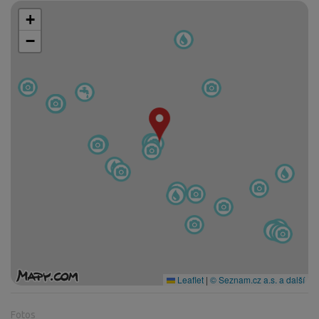
+
−
Leaflet
|
© Seznam.cz a.s. a další
Fotos