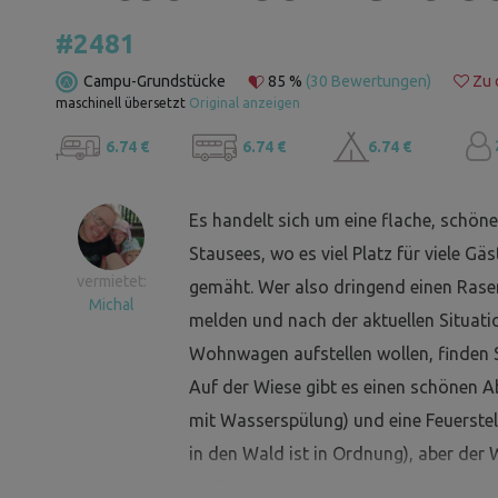
#2481
Campu-Grundstücke
85 %
(30 Bewertungen)
Zu 
maschinell übersetzt
Original anzeigen
6.74 €
6.74 €
6.74 €
Es handelt sich um eine flache, schön
Stausees, wo es viel Platz für viele Gä
vermietet:
gemäht. Wer also dringend einen Rasen
Michal
melden und nach der aktuellen Situatio
Wohnwagen aufstellen wollen, finden S
Auf der Wiese gibt es einen schönen Ab
mit Wasserspülung) und eine Feuerstell
in den Wald ist in Ordnung), aber der 
um Feuerholz zu sammeln und Holz zu