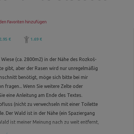
den Favoriten hinzufügen
2.95 €
1.69 €
e Wiese (ca. 2800m2) in der Nähe des Rozkoš-
ste gibt, aber der Rasen wird nur unregelmäßig
schnitt benötigt, möge sich bitte bei mir
n fragen... Wenn Sie weitere Zelte oder
ie eine Anleitung am Ende des Textes.
fluss (nicht zu verwechseln mit einer Toilette
e. Der Wald ist in der Nähe (ein Spaziergang
Wald ist meiner Meinung nach zu weit entfernt,
m Feuer zu tragen.