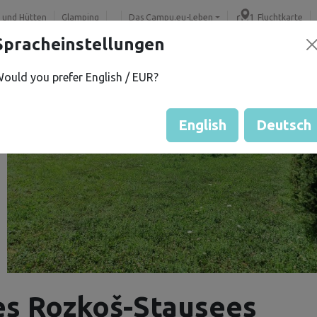
 und Hütten
Glamping
Das Campu.eu-Leben
Fluchtkarte
Spracheinstellungen
ould you prefer English / EUR?
English
Deutsch
es Rozkoš-Stausees