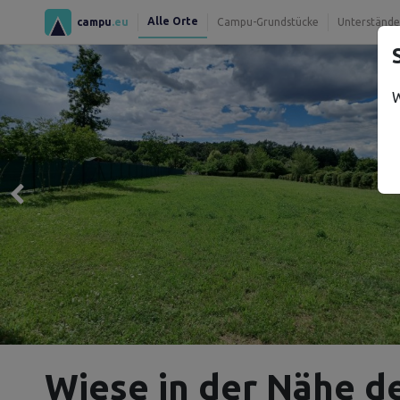
Alle Orte
campu
.eu
Campu-Grundstücke
Unterstände
W
Wiese in der Nähe d