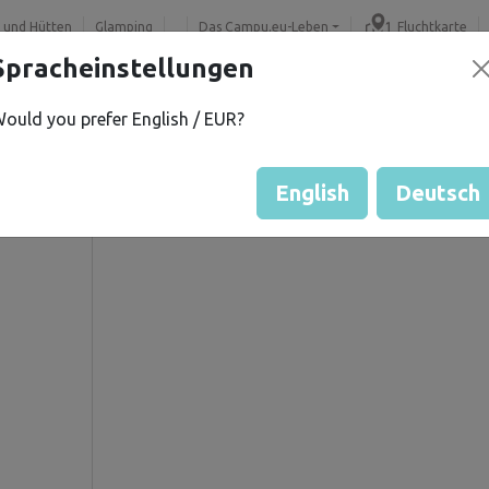
 und Hütten
Glamping
Das Campu.eu-Leben
Fluchtkarte
Spracheinstellungen
ould you prefer English / EUR?
 P.
Gästebewertung durch Eige
Bewertung der Grundstücke
English
Deutsch