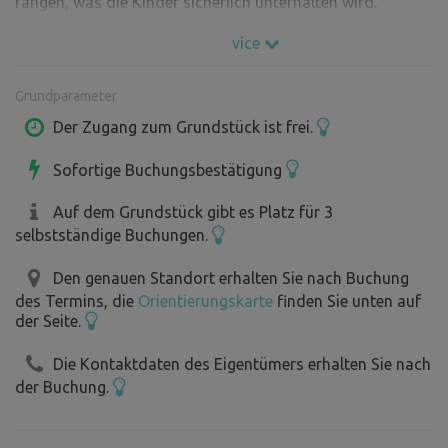
fangen, was die Kinder sicherlich unterhalten wird.
více
Auf dem Grundstück gibt es eine Trockentoilette, Strom
Grundparameter
und Solardusche, Wasser aus der städtischen
Wasserversorgung.
Der Zugang zum Grundstück ist frei.
Sofortige Buchungsbestätigung
Auf dem Grundstück gibt es Platz für 3
selbstständige Buchungen.
Den genauen Standort erhalten Sie nach Buchung
des Termins, die
Orientierungskarte
finden Sie unten auf
der Seite.
Die Kontaktdaten des Eigentümers erhalten Sie nach
der Buchung.