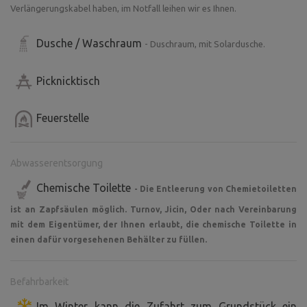
Verlängerungskabel haben, im Notfall leihen wir es Ihnen.
Dusche / Waschraum
- Duschraum, mit Solardusche.
Picknicktisch
Feuerstelle
Abwasserentsorgung
Chemische Toilette
- Die Entleerung von Chemietoiletten
ist an Zapfsäulen möglich. Turnov, Jicin, Oder nach Vereinbarung
mit dem Eigentümer, der Ihnen erlaubt, die chemische Toilette in
einen dafür vorgesehenen Behälter zu füllen.
Befahrbarkeit
Im Winter kann die Zufahrt zum Grundstück ein