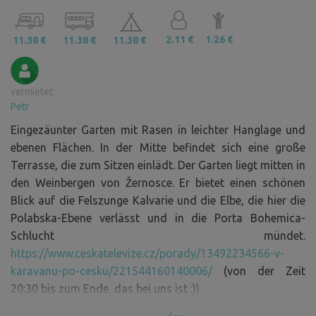
2.11 €
1.26 €
11.38 €
11.38 €
11.38 €
vermietet:
Petr
Eingezäunter Garten mit Rasen in leichter Hanglage und
ebenen Flächen. In der Mitte befindet sich eine große
Terrasse, die zum Sitzen einlädt. Der Garten liegt mitten in
den Weinbergen von Žernosce. Er bietet einen schönen
Blick auf die Felszunge Kalvarie und die Elbe, die hier die
Polabska-Ebene verlässt und in die Porta Bohemica-
Schlucht mündet.
https://www.ceskatelevize.cz/porady/13492234566-v-
karavanu-po-cesku/221544160140006/
(von der Zeit
20:30 bis zum Ende, das bei uns ist :))