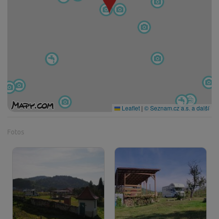
Leaflet
|
© Seznam.cz a.s. a další
Fotos