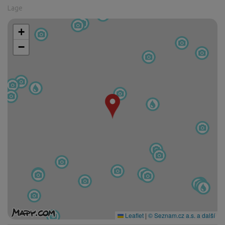
Lage
+
−
Leaflet
|
© Seznam.cz a.s. a další