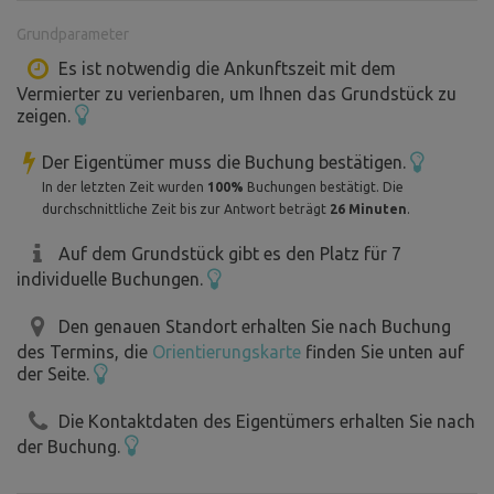
Bauernhof zunehmend auf den ländlichen Tourismus, den
Grundparameter
so genannten Agrotourismus, konzentriert, indem er
Dienstleistungen für Ausflügler und Touristen einführte
Es ist notwendig die Ankunftszeit mit dem
Vermierter zu verienbaren, um Ihnen das Grundstück zu
und ausbaute: Für das Zelten und Campen gibt es auf den
zeigen.
Weiden vorbereitete Ecken, damit sich die Gäste nicht
gegenseitig stören und ausreichend Privatsphäre haben.
Der Eigentümer muss die Buchung bestätigen.
In der letzten Zeit wurden
100%
Buchungen bestätigt. Die
durchschnittliche Zeit bis zur Antwort beträgt
26 Minuten
.
Auf dem Grundstück gibt es den Platz für 7
individuelle Buchungen.
Den genauen Standort erhalten Sie nach Buchung
des Termins, die
Orientierungskarte
finden Sie unten auf
der Seite.
Die Kontaktdaten des Eigentümers erhalten Sie nach
der Buchung.