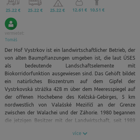
12.61 €
10.51 €
25.22 €
25.22 €
25.22 €
vermietet:
Tomáš
Der Hof Vystrkov ist ein landwirtschaftlicher Betrieb, der
von alten Baumpflanzungen umgeben ist, die laut ÚSES
als bedeutende Landschaftselemente mit
Biokorridorfunktion ausgewiesen sind. Das Gehöft bildet
ein natürliches Biozentrum auf dem Gipfel der
Vystrkovská strážka 428 m über dem Meeresspiegel auf
der offenen Hochebene des Kelčská-Gebirges, 5 km
nordwestlich von Valašské Meziříčí an der Grenze
zwischen der Walachei und der Záhorie. 1980 begannen
die jetzigen Besitzer mit der Landwirtschaft, seit 1989
sind sie selbständige Landwirte und züchten Pferde auf
více
Dauergrünland. In den letzten Jahren hat sich der