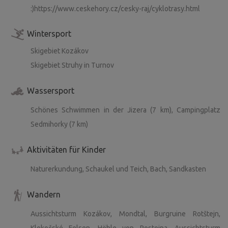
Garantie.
:)https://www.ceskehory.cz/cesky-raj/cyklotrasy.html
Ausrüstung zum Kochen
Wintersport
Bitte stellen Sie sicher, dass Sie den Ort in gleichem oder
Skigebiet Kozákov
besserem Zustand verlassen ♥ ♡.
Skigebiet Struhy in Turnov
Schauen Sie sich auch unsere andere Seite
Wassersport
https://www.bezkempu.cz/4799
an.
Schönes Schwimmen in der Jizera (7 km), Campingplatz
Wir freuen uns auf euch, Abenteurer!
Sedmihorky (7 km)
P.S.: Du kannst uns auf Facebook als Grunt Rooster
Aktivitäten für Kinder
finden, damit wir in Verbindung bleiben :)
Naturerkundung, Schaukel und Teich, Bach, Sandkasten
Wandern
Aussichtsturm Kozákov, Mondtal, Burgruine Rotštejn,
Klokočské Felsen, Höhle von Postojna, Aussichtsturm