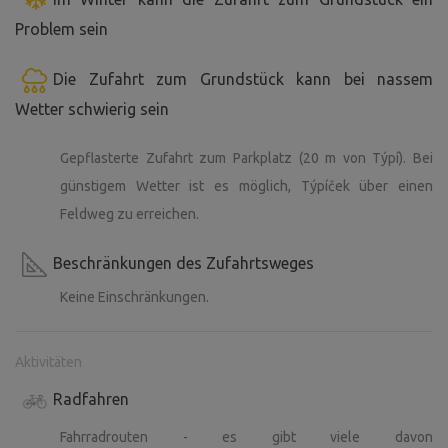
Problem sein
Zelt - Sie können Ihr eigenes Zelt aufbauen - 300
CZK/Nacht.
Die Zufahrt zum Grundstück kann bei nassem
Parken - ein Auto ist kostenlos im Mietpreis enthalten. Für
Wetter schwierig sein
jedes weitere Auto wird eine Parkgebühr von 100
CZK/Tag erhoben.
Gepflasterte Zufahrt zum Parkplatz (20 m von Týpí). Bei
günstigem Wetter ist es möglich, Týpíček über einen
Was Sie mitnehmen sollten:
Feldweg zu erreichen.
Trinkwasser - wir trinken aus dem Brunnen oder bringen
unseren eigenen Vorrat mit, bitte bringen Sie Ihr eigenes
Beschränkungen des Zufahrtsweges
mit.
Keine Einschränkungen.
Warme Kleidung und Schuhe - am Abend wird es schnell
kalt, Stiefel sind nützlich.
Persönliche Dinge - Toilettenartikel, Handtuch,
Aktivitäten
Taschenlampe, Messer
Radfahren
Ein Schlafsack oder eine Decke, eine Matratze - die
Ausrüstung ist einfach, eigene Schlafausrüstung ist eine
Fahrradrouten - es gibt viele davon