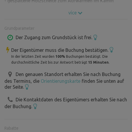
- gespaltene Holzscheite zum Aufwärmen im Kamin
- eine Axt und eine Säge
více
- Brennholz für die Verarbeitung an der Feuerstelle im
Freien
Grundparameter
- Sandkasten und Kinderschaukel
- zwei Hängematten im Schatten
Der Zugang zum Grundstück ist frei.
- eigene große Feuerstelle mit Sitzgelegenheiten
Der Eigentümer muss die Buchung bestätigen.
- Tisch mit Bänken für die Großen
In der letzten Zeit wurden
100%
Buchungen bestätigt. Die
- Tisch mit Bänken für die Kleinen
durchschnittliche Zeit bis zur Antwort beträgt
15 Minuten
.
- kadibuka - der kleine Kerl
Den genauen Standort erhalten Sie nach Buchung
des Termins, die
Orientierungskarte
finden Sie unten auf
Die Umgebung ist frei zugänglich - Sie können zur Quelle
der Seite.
spazieren, um die Bäche herumgehen - sie können im
Sommer austrocknen, die Sitzplätze in der Nähe nutzen.
Die Kontaktdaten des Eigentümers erhalten Sie nach
Im Inneren der Pragovka gibt es einen Bereich zum
der Buchung.
Ausruhen - also bitte, nicht rauchen.
Unsere Tiere haben ihr eigenes Regime, füttern Sie sie
bitte nicht ohne unser Wissen.
Rabatte