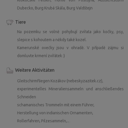
Dubecko, Burg Krubá Skála, Burg Valdštejn
Tiere
Na pozemku se volně pohybují zvířata jako kočky, psy,
slepice s kohoutem a někdy také kozel.
Kamerunské ovečky jsou v ohradě. V případě zájmu si
domluvte krmení zvířátek :)
Weitere Aktivitäten
Gleitschirmfliegen Kozákov (nebeskyzazitek.cz),
experimentelles Mineraliensammeln und anschließendes
Schneiden
schamanisches Trommeln mit einem Führer,
Herstellung von indianischen Ornamenten,
Rollerfahren, Pilzesammeln,...