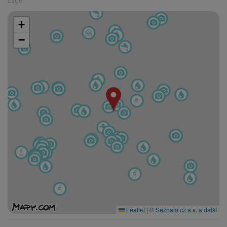
Lage
+
−
Leaflet
|
© Seznam.cz a.s. a další