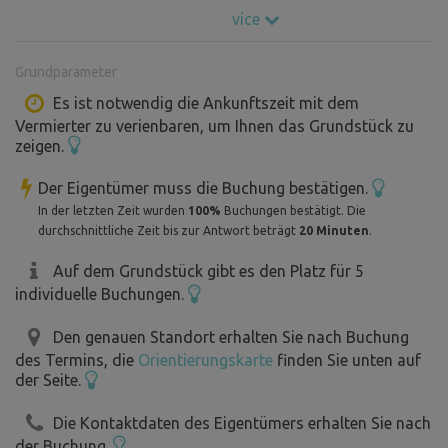
haben wir auch einen Spielplatz für die Kinder. Die Kinder
více
lernen auch, wie Gemüse angebaut wird und wie eine
frische Tomate oder Gurke direkt aus dem Beet, eine
Grundparameter
Johannisbeere aus dem Busch schmeckt.... :). Hier können
Sie Ihren Wohnwagen, Ihr Wohnmobil und Ihr Zelt
Es ist notwendig die Ankunftszeit mit dem
Vermierter zu verienbaren, um Ihnen das Grundstück zu
abstellen. Es gibt eine warme Dusche, eine Toilette mit
zeigen.
Wasserspülung und einen Stromanschluss, und Sie
können auf den zum Hof gehörenden Wiesen und Weiden
Der Eigentümer muss die Buchung bestätigen.
spazieren gehen. Dort sehen Sie die Herden unserer
In der letzten Zeit wurden
100%
Buchungen bestätigt. Die
Schafe, Kühe und Bullen. Weil uns ihr Wohlergehen am
durchschnittliche Zeit bis zur Antwort beträgt
20 Minuten
.
Herzen liegt, lassen wir ihnen so viel Freiheit wie möglich
Auf dem Grundstück gibt es den Platz für 5
auf den Weiden. Sie werden nur während der Schlamm-
individuelle Buchungen.
und Abkalbezeit, wenn unsere "Babys" geboren werden,
direkt auf dem Hof gehalten. Während ihres Aufenthalts
Den genauen Standort erhalten Sie nach Buchung
auf unserem Bauernhof werden die Neugierigen erfahren,
des Termins, die
Orientierungskarte
finden Sie unten auf
wie alles begann :o). In der Umgebung empfehlen wir einen
der Seite.
Besuch des einzigartigen Arboretums American Garden,
Die Kontaktdaten des Eigentümers erhalten Sie nach
des Černínský zámek, der Kvapilova jezírka, des
der Buchung.