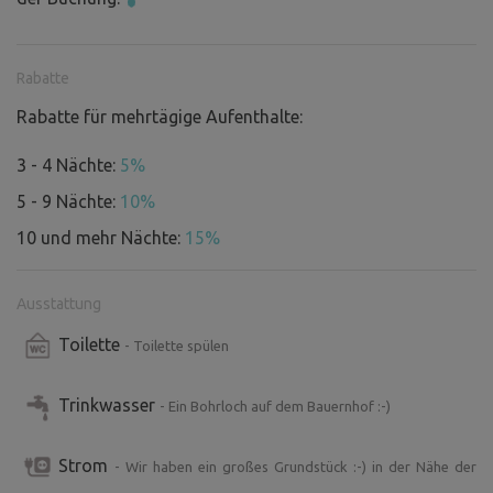
Aussichtsturms Bolfánek, der Burgruine Pušperk, der
Städte Klatovy und Domažlice und vieles mehr. Alles kann
zu Fuß erreicht werden :-) . Und wenn Sie nicht wandern
Rabatte
wollen, können Sie bei uns auf dem Hof mitarbeiten. Wir
freuen uns schon darauf.
Rabatte für mehrtägige Aufenthalte:
3 - 4 Nächte:
5%
5 - 9 Nächte:
10%
10 und mehr Nächte:
15%
Ausstattung
Toilette
- Toilette spülen
Trinkwasser
- Ein Bohrloch auf dem Bauernhof :-)
Strom
- Wir haben ein großes Grundstück :-) in der Nähe der