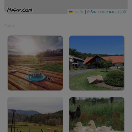
Leaflet
|
© Seznam.cz a.s. a další
Fotos