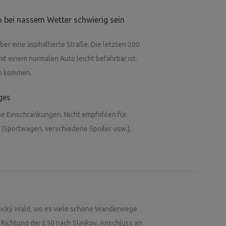
Gefühl von Privatsphäre vermittelt. Nur selten
orthin. Ein markierter Wanderweg verläuft
 bei nassem Wetter schwierig sein
dem Horizont. Der Ort ermöglicht es
er eine asphaltierte Straße. Die letzten 200
rten zu beobachten, die in der Umgebung
mit einem normalen Auto leicht befahrbar ist.
tzubringen – hier nisten Wiesenweihen,
mm kommen.
 sehen und selten Seeadler; im
 Wer Einfachheit, Privatsphäre und den
ges
rt sicherlich zu schätzen wissen. Wir freuen
e Einschränkungen. Nicht empfohlen für
)
 (Sportwagen, verschiedene Spoiler usw.),
e neue Teich mit klarem Wasser, der sich
u Fuß sind es etwa fünf Kilometer, mit dem
nický Wald, wo es viele schöne Wanderwege
 für einen Besuch der nahegelegenen Orte
 Richtung der E50 nach Slavkov, Anschluss an