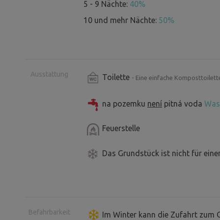
5 - 9 Nächte:
40%
Am schönsten sind in Šévách die Mor
10 und mehr Nächte:
50%
Sitzecke im Freien mit Tisch und Stühl
frisch gebrühtem Kaffee. Ein Picknickk
French Press stehen zur Verfügung. Im 
Ausstattung
die Ihren Aufenthalt angenehmer mache
Toilette
- Eine einfache Komposttoilett
weitere praktische Ausstattungsgegen
na pozemku
není
pitná voda
Was 
Auf der Weide am Hang können Sie un
Feuerstelle
beobachten. Nach Absprache können S
Familienbauernhof kaufen.
Das Grundstück ist nicht für ein
Das Zelt ist ideal für einen romantisch
Die Lage ist insgesamt sehr ruhig. Die
Befahrbarkeit
Im Winter kann die Zufahrt zum 