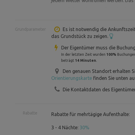
jedem Wetter wohlfühlen werden. Das 
wasserdichtem Baumwollsegeltuch und 
Insektenschutznetzen ausgestattet.
Es ist notwendig die Ankunftszei
Grundparameter
das Grundstück zu zeigen.
Neu im Jahr 2026 ist die Aufstellung d
was den Komfort Ihres Aufenthalts ver
Der Eigentümer muss die Buchung
bei Feuchtigkeit als auch wegen des In
In der letzten Zeit wurden
100%
Buchungen 
beträgt
14 Minuten
.
vorteilhaft). Gleichzeitig wird es tei
Den genauen Standort erhalten S
Die Rasenfläche vor dem Zelt wird re
Orientierungskarte
finden Sie unten au
Beispiel Cricket spielen (Ausrüstung im 
Die Kontaktdaten des Eigentümer
Direkt neben dem Zelt können Sie auc
freiem Himmel genießen. Es steht Ihn
Rabatte
Rabatte für mehrtägige Aufenthalte:
sowie eine Zisterne mit Brauchwasser
für Sie bereit, und zu den Einrichtunge
3 - 4 Nächte:
30%