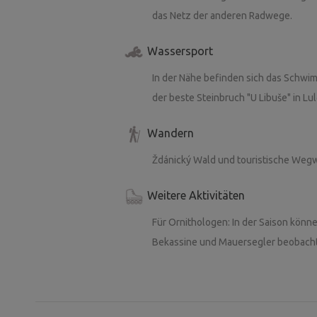
Bučovice (Schloss) oder Slavkov bei Br
das Netz der anderen Radwege.
lädt zu Erkundungstouren durch den 
Chřibské-Wälder ein.
Wassersport
In der Nähe befinden sich das Schwim
Wir beraten Sie gerne.
der beste Steinbruch "U Libuše" in Lul
Wandern
Ždánický Wald und touristische Wegw
Weitere Aktivitäten
Für Ornithologen: In der Saison könn
Bekassine und Mauersegler beobachte