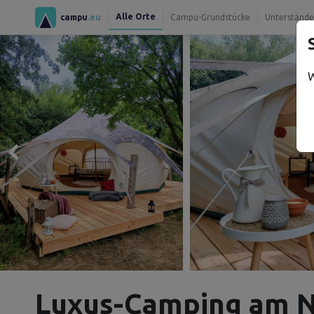
Alle Orte
campu
.eu
Campu-Grundstücke
Unterstände
W
Luxus-Camping am N