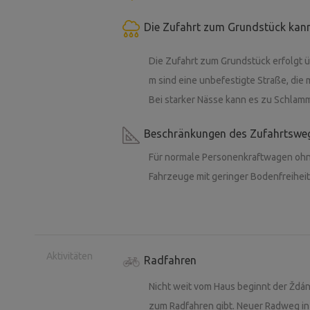
in einer hügeligen Landschaft, was ein 
verirrt sich ein Tourist oder Jogger d
Die Zufahrt zum Grundstück kann
einige hundert Meter entfernt, hinter 
Die Zufahrt zum Grundstück erfolgt üb
beispielsweise auch, seltenere Vogela
m sind eine unbefestigte Straße, die 
nisten (wir empfehlen, ein Fernglas mi
Bei starker Nässe kann es zu Schla
Mäusebussarde; oft sind Weihvögel zu
Naturschutzgebiet nisten Buntkäpfer).
Beschränkungen des Zufahrtswe
Kontakt zur Natur sucht, wird diesen O
Für normale Personenkraftwagen ohn
uns, Sie in Šévách begrüßen zu dürfen :
Fahrzeuge mit geringer Bodenfreiheit
Eine Neuheit ist auch der nahegelegen
hervorragend zum Schwimmen eignet. Z
Auto etwa zehn.
Aktivitäten
Radfahren
Nicht weit vom Haus beginnt der Ždá
Der Ort eignet sich als Ausgangspunkt
zum Radfahren gibt. Neuer Radweg in