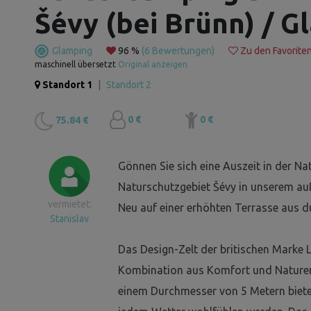
Šévy (bei Brünn) / 
Glamping
96 %
(6 Bewertungen)
Zu den Favorite
maschinell übersetzt
Original anzeigen
Standort 1
|
Standort 2
0 €
0 €
75.84 €
Gönnen Sie sich eine Auszeit in der 
Naturschutzgebiet Šévy in unserem au
vermietet:
Neu auf einer erhöhten Terrasse aus 
Stanislav
Das Design-Zelt der britischen Marke Lo
Kombination aus Komfort und Naturerl
einem Durchmesser von 5 Metern bietet