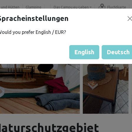
 und Hütten
Glamping
Das Campu.eu-Leben
Fluchtkarte
Spracheinstellungen
ould you prefer English / EUR?
English
Deutsch
aturschutzgebiet