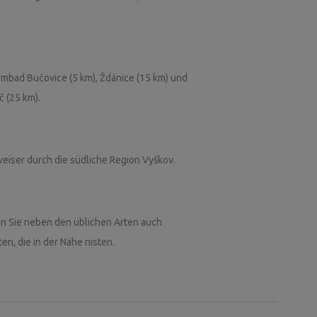
ünn. Er bietet Möglichkeiten für Radfahrer und
Žďánický-Wald oder die angrenzenden
mbad Bučovice (5 km), Ždánice (15 km) und
č (25 km).
eiser durch die südliche Region Vyškov.
en Sie neben den üblichen Arten auch
n, die in der Nähe nisten.