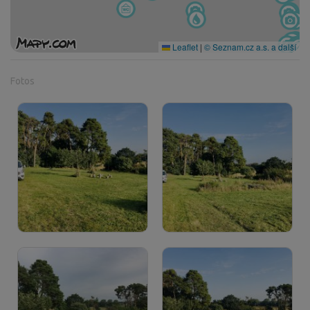
Leaflet
|
© Seznam.cz a.s. a další
Fotos