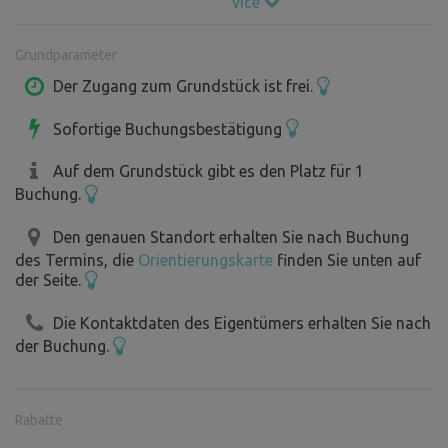
více
Hrabalovský Kerský. Sommerkino im Schlossgarten in
Lysá nad Labem.
Grundparameter
Nutzbares Elbwasser auf dem Grundstück, Brennholz aus
dem angrenzenden Wald.
Der Zugang zum Grundstück ist frei.
Bahnhaltestelle ca. 700 m.
Sofortige Buchungsbestätigung
Auf dem Grundstück gibt es den Platz für 1
Buchung.
Den genauen Standort erhalten Sie nach Buchung
des Termins, die
Orientierungskarte
finden Sie unten auf
der Seite.
Die Kontaktdaten des Eigentümers erhalten Sie nach
der Buchung.
Rabatte