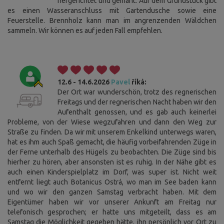
hergerichtet und gemäht. Auf dem Grundstück gibt
es einen Wasseranschluss mit Gartendusche sowie eine
Feuerstelle. Brennholz kann man im angrenzenden Wäldchen
sammeln. Wir können es auf jeden Fall empfehlen.
12.6 - 14.6.2026
Pavel
říká:
Der Ort war wunderschön, trotz des regnerischen
Freitags und der regnerischen Nacht haben wir den
Aufenthalt genossen, und es gab auch keinerlei
Probleme, von der Wiese wegzufahren und dann den Weg zur
Straße zu finden. Da wir mit unserem Enkelkind unterwegs waren,
hat es ihm auch Spaß gemacht, die häufig vorbeifahrenden Züge in
der Ferne unterhalb des Hügels zu beobachten. Die Züge sind bis
hierher zu hören, aber ansonsten ist es ruhig. In der Nähe gibt es
auch einen Kinderspielplatz im Dorf, was super ist. Nicht weit
entfernt liegt auch Botanicus Ostrá, wo man im See baden kann
und wo wir den ganzen Samstag verbracht haben. Mit dem
Eigentümer haben wir vor unserer Ankunft am Freitag nur
telefonisch gesprochen; er hatte uns mitgeteilt, dass es am
Samstag die Möglichkeit gegeben hätte, ihn persönlich vor Ort zu