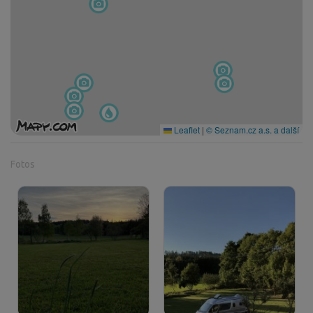
Leaflet
|
© Seznam.cz a.s. a další
Fotos