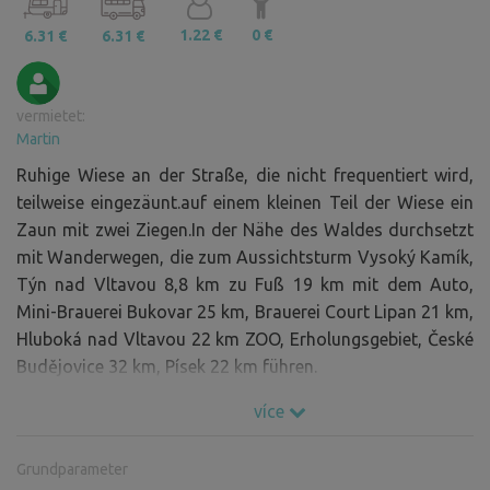
1.22 €
0 €
6.31 €
6.31 €
vermietet:
Martin
Ruhige Wiese an der Straße, die nicht frequentiert wird,
teilweise eingezäunt.auf einem kleinen Teil der Wiese ein
Zaun mit zwei Ziegen.In der Nähe des Waldes durchsetzt
mit Wanderwegen, die zum Aussichtsturm Vysoký Kamík,
Týn nad Vltavou 8,8 km zu Fuß 19 km mit dem Auto,
Mini-Brauerei Bukovar 25 km, Brauerei Court Lipan 21 km,
Hluboká nad Vltavou 22 km ZOO, Erholungsgebiet, České
Budějovice 32 km, Písek 22 km führen.
více
Grundparameter