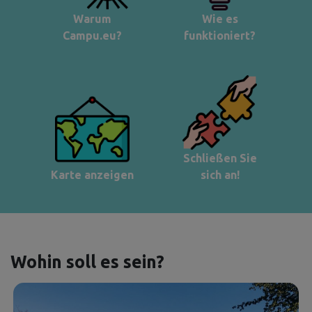
Warum
Wie es
Campu.eu?
funktioniert?
Schließen Sie
Karte anzeigen
sich an!
Wohin soll es sein?