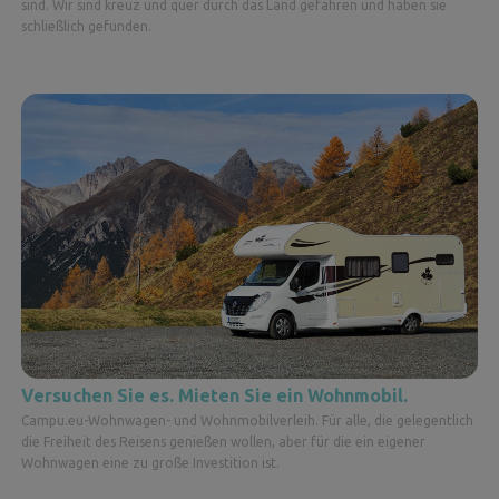
sind. Wir sind kreuz und quer durch das Land gefahren und haben sie
schließlich gefunden.
Versuchen Sie es. Mieten Sie ein Wohnmobil.
Campu.eu-Wohnwagen- und Wohnmobilverleih. Für alle, die gelegentlich
die Freiheit des Reisens genießen wollen, aber für die ein eigener
Wohnwagen eine zu große Investition ist.