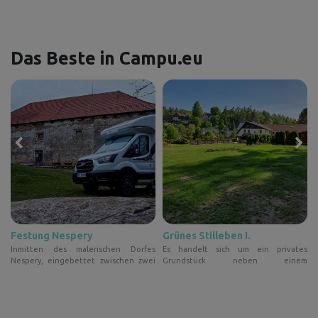
Das Beste in Campu.eu
Festung Nespery
Grünes Stilleben I.
n
Inmitten des malerischen Dorfes
Es handelt sich um ein privates
n
Nespery, eingebettet zwischen zwei
Grundstück neben einem
Tei...
Einfamilienhaus...