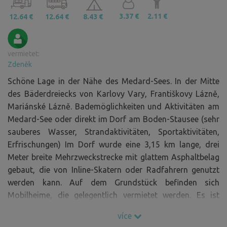
3.37 €
2.11 €
12.64 €
12.64 €
8.43 €
vermietet:
Zdeněk
Schöne Lage in der Nähe des Medard-Sees. In der Mitte
des Bäderdreiecks von Karlovy Vary, Františkovy Lázně,
Mariánské Lázně. Bademöglichkeiten und Aktivitäten am
Medard-See oder direkt im Dorf am Boden-Stausee (sehr
sauberes Wasser, Strandaktivitäten, Sportaktivitäten,
Erfrischungen) Im Dorf wurde eine 3,15 km lange, drei
Meter breite Mehrzweckstrecke mit glattem Asphaltbelag
gebaut, die von Inline-Skatern oder Radfahrern genutzt
werden kann. Auf dem Grundstück befinden sich
Mobilheime, die gelegentlich vermietet werden. Es ist
notwendig, mögliche Nachbarn zu berücksichtigen.
více