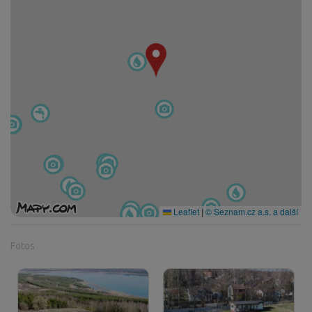
Leaflet
|
© Seznam.cz a.s. a další
Fotos