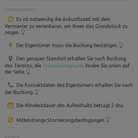
Die Hütte ist komplett eingerichtet und ausgestattet –
Grundparameter
moderne Küchenzeile, Badezimmer mit WC und Dusche,
Klimaanlage, Fußbodenheizung. Große überdachte
Es ist notwendig die Ankunftszeit mit dem
Vermierter zu verienbaren, um Ihnen das Grundstück zu
Pergola.
zeigen.
8 Schlafplätze in 2 Schlafzimmern. Auf vorherige Anfrage
stellen wir ein Kinderbett zur Verfügung(300 Kč einmalig).
Der Eigentümer muss die Buchung bestätigen.
Im Preis inbegriffen sind die Unterkunft inkl. Bettwäsche,
Handtücher, Badetücher und Saunatücher, WLAN, Netflix,
Den genauen Standort erhalten Sie nach Buchung
Brennholz, ein Sack Briketts für den Grill und eine kleine
des Termins, die
Orientierungskarte
finden Sie unten auf
der Seite.
Willkommensgabe.
Die Kontaktdaten des Eigentümers erhalten Sie nach
der Buchung.
Im Zeitraum vom 15.6. bis 31.8. sind nur Buchungen von
Samstag bis Samstag möglich. Die angegebenen Preise
Die Mindestdauer des Aufenthalts beträgt 2 dny
gelten für die Anmietung des gesamten Objekts mit
unbegrenztem Wellness-Zugang.
Mittelstrenge Stornierungsbedingungen
Rabatte