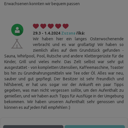
Erwachsenen konnten wir bequem passen
29.3 - 1.4.2024
Zuzana
říká:
Wir haben hier ein langes Osterwochenende
verbracht und es war großartig! Wir haben so
ziemlich alles auf dem Grundstück gefunden -
Sauna, Whirlpool, Pool, Rutsche und andere Klettergerüste für die
Kinder, Grill und vieles mehr. Das Zelt selbst war sehr gut
ausgestattet - von kompletten Utensilien, Kaffeemaschine, Toaster
bis hin zu Grundnahrungsmitteln wie Tee oder Öl. Alles war neu,
Cookies. Sie wissen, was zu tun ist, damit Sie diese
Leiste nicht stört.
sauber und gut gepflegt. Der Besitzer ist sehr freundlich und
hilfsbereit, er hat uns sogar vor der Ankunft ein paar Tipps
Diese Website verwendet Cookies. Bitte bestätigen Sie Ihr
gegeben, was man nicht vergessen sollte, um den Aufenthalt zu
Einverständnis mit der Verwendung aller Cookies, indem Sie auf "Ich
genießen, und wir haben auch Tipps für Ausflüge in der Umgebung
stimme zu" klicken. Wenn Sie Ihre Einstellungen ändern möchten, klicken
bekommen. Wir haben unseren Aufenthalt sehr genossen und
Sie auf die Schaltfläche "Einstellungen speichern". Weitere
können es auf jeden Fall empfehlen :)
Informationen über unsere Verwendung von Cookies finden Sie
hier
.
Ich stimme zu
Detaillierte Einstellungen