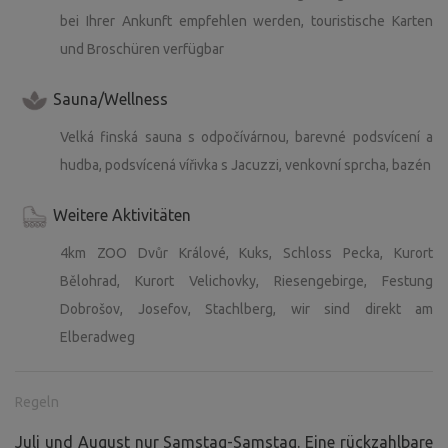
bei Ihrer Ankunft empfehlen werden, touristische Karten
und Broschüren verfügbar
Sauna/Wellness
Velká finská sauna s odpočívárnou, barevné podsvícení a
hudba, podsvícená vířivka s Jacuzzi, venkovní sprcha, bazén
Weitere Aktivitäten
4km ZOO Dvůr Králové, Kuks, Schloss Pecka, Kurort
Bělohrad, Kurort Velichovky, Riesengebirge, Festung
Dobrošov, Josefov, Stachlberg, wir sind direkt am
Elberadweg
Regeln
Juli und August nur Samstag-Samstag. Eine rückzahlbare