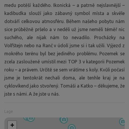
medu potěší každého. Ikonická – a patrně nejslavnější –
kadibudka slouží jako zábavný symbol místa a skvěle
dotváří celkovou atmosféru. Během našeho pobytu nám
sice průběžně pršelo a v neděli už jsme neměli téměř nic
suchého, ale nijak nám to nevadilo. Procházky na
Volfštejn nebo na Ranč v údolí jsme si i tak užili. Výjezd z
mokrého terénu byl bez jediného problému. Pozemek se
zcela zaslouženě umístil mezi TOP 3 v kategorii Pozemek
roku – a právem. Určitě se sem vrátíme s koly. Kvůli počasí
jsme je tentokrát nechali doma, ale tenhle kraj je na
cyklovíkend jako stvořený. Tomáši a Katko – děkujeme, že
jste s námi. A že jste u nás.
Lage
+