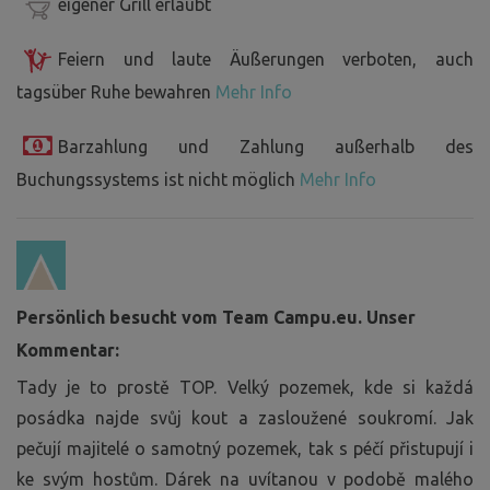
eigener Grill erlaubt
Feiern und laute Äußerungen verboten, auch
tagsüber Ruhe bewahren
Mehr Info
Barzahlung und Zahlung außerhalb des
Buchungssystems ist nicht möglich
Mehr Info
Persönlich besucht vom Team Campu.eu. Unser
Kommentar:
Tady je to prostě TOP. Velký pozemek, kde si každá
posádka najde svůj kout a zasloužené soukromí. Jak
pečují majitelé o samotný pozemek, tak s péčí přistupují i
ke svým hostům. Dárek na uvítanou v podobě malého