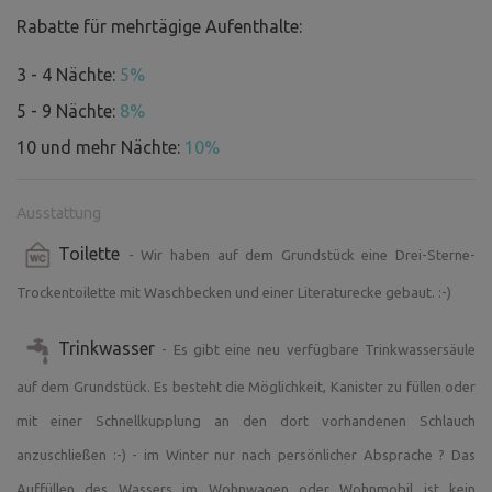
Rabatte für mehrtägige Aufenthalte:
3) Das nahe gelegene Tal des Flusses Mže und des Baches
Kosí ist ebenfalls einen Besuch wert.
3 - 4 Nächte:
5%
5 - 9 Nächte:
8%
Wenn Sie sich für eine Fahrt in die Umgebung entscheiden,
empfehlen wir Ihnen gerne eine berühmte Pizzeria,
10 und mehr Nächte:
10%
Badeplätze im Steinbruch oder an der Talsperre
Hracholus, einen Besuch der nahe gelegenen Galerien in
Ausstattung
Stříbro und Plana, des Klosters Kladruby oder eines der
nahe gelegenen Kurorte.
Toilette
- Wir haben auf dem Grundstück eine Drei-Sterne-
Trockentoilette mit Waschbecken und einer Literaturecke gebaut. :-)
Wir denken auch an unsere kleinen Besucher in den
Werkstätten. Wir haben ein Märchen vorbereitet, das sie
Trinkwasser
- Es gibt eine neu verfügbare Trinkwassersäule
motiviert, die nächstgelegenen Attraktionen in der
auf dem Grundstück. Es besteht die Möglichkeit, Kanister zu füllen oder
Umgebung zu entdecken, und eine geheimnisvolle
Geschichte, die sie lange genug unterhält, damit ihre
mit einer Schnellkupplung an den dort vorhandenen Schlauch
Eltern in Ruhe eine Tasse Kaffee trinken können :)
anzuschließen :-) - im Winter nur nach persönlicher Absprache ? Das
Auffüllen des Wassers im Wohnwagen oder Wohnmobil ist kein