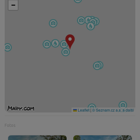
−
Leaflet
|
© Seznam.cz a.s. a další
Fotos