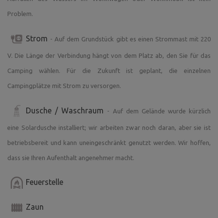
Sie können auch das ganze Jahr über unseren köstlichen
Problem.
hausgemachten Honig kaufen und eine süße Erinnerung
an Ihre Zeit in MeziDrny mitnehmen :)
Strom
- Auf dem Grundstück gibt es einen Strommast mit 220
Wir freuen uns auf Ihren Besuch.
V. Die Länge der Verbindung hängt von dem Platz ab, den Sie für das
Camping wählen. Für die Zukunft ist geplant, die einzelnen
Campingplätze mit Strom zu versorgen.
Dusche / Waschraum
- Auf dem Gelände wurde kürzlich
eine Solardusche installiert; wir arbeiten zwar noch daran, aber sie ist
betriebsbereit und kann uneingeschränkt genutzt werden. Wir hoffen,
dass sie Ihren Aufenthalt angenehmer macht.
Feuerstelle
Zaun