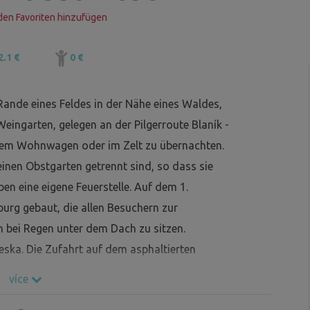
en Favoriten hinzufügen
2.1 €
0 €
nde eines Feldes in der Nähe eines Waldes,
ingarten, gelegen an der Pilgerroute Blaník -
einem Wohnwagen oder im Zelt zu übernachten.
einen Obstgarten getrennt sind, so dass sie
ben eine eigene Feuerstelle. Auf dem 1.
urg gebaut, die allen Besuchern zur
h bei Regen unter dem Dach zu sitzen.
ska. Die Zufahrt auf dem asphaltierten
ße (für Camping mit Genehmigung der
více
r Hauptstraße nach Kutná Hora möglich. Auf