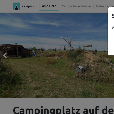
Alle Orte
campu
.eu
Campu-Grundstücke
Unterstände
W
Campingplatz auf d