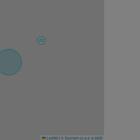
Leaflet
|
© Seznam.cz a.s. a další