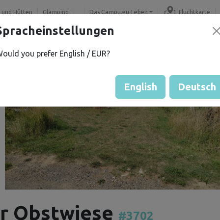
 und Hütten
Glamping
Das Campu.eu-Leben
Fluchtkarte
Spracheinstellungen
ould you prefer English / EUR?
English
Deutsch
er Obstwiese
#3702