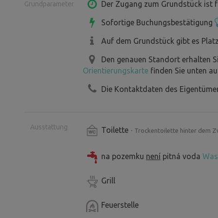
den Fotokarten ist das Grundstück noc
Der Zugang zum Grundstück ist f
Grundparameter
grüne Wiese. Bei Fragen bitte anrufen, i
Sofortige Buchungsbestätigung
kann passieren, dass es nicht immer ge
Auf dem Grundstück gibt es Plat
auf dem Laufenden.
Den genauen Standort erhalten S
Orientierungskarte
finden Sie unten au
Die Kontaktdaten des Eigentümer
Ausstattung
Toilette
- Trockentoilette hinter dem Z
na pozemku
není
pitná voda
Was 
Grill
Feuerstelle