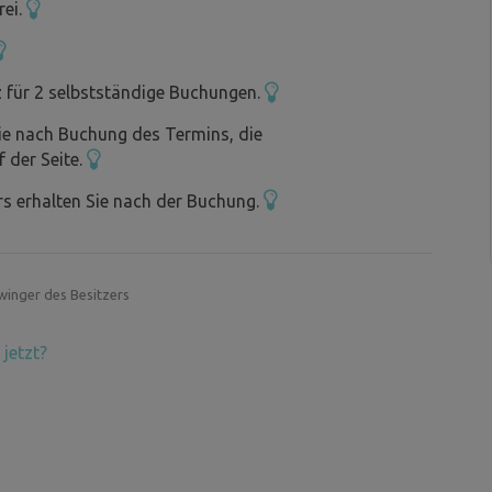
h ohne die Blockhütte und sieht aus wie eine
rei.
ch bin nicht viel in der Nähe des Internets. Es
mäht oder geharkt wird, sorry, ich bin nicht
z für 2 selbstständige Buchungen.
ie nach Buchung des Termins, die
f der Seite.
s erhalten Sie nach der Buchung.
winger des Besitzers
jetzt?