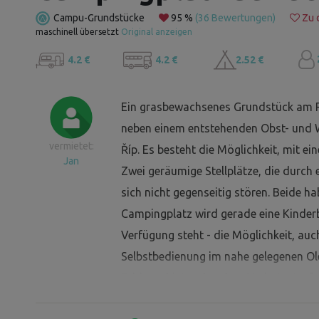
Campu-Grundstücke
95 %
(36 Bewertungen)
Zu d
maschinell übersetzt
Original anzeigen
4.2 €
4.2 €
2.52 €
Ein grasbewachsenes Grundstück am Ra
neben einem entstehenden Obst- und We
vermietet:
Říp. Es besteht die Möglichkeit, mit 
Jan
Zwei geräumige Stellplätze, die durch 
sich nicht gegenseitig stören. Beide ha
Campingplatz wird gerade eine Kinderb
Verfügung steht - die Möglichkeit, auc
Selbstbedienung im nahe gelegenen Ole
Feldweg hinter der alten Verbotsstra
Gemeinde) ist von Bulanka und von de