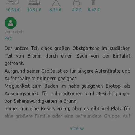
4.2 €
0.42 €
10.51 €
10.51 €
6.31 €
vermietet:
Petr
Der untere Teil eines großen Obstgartens im südlichen
Teil von Brünn, durch einen Zaun von der Einfahrt
getrennt.
Aufgrund seiner Größe ist es für längere Aufenthalte und
Aufenthalte mit Kindern geeignet.
Möglichkeit zum Baden im nahe gelegenen Biotop, als
Ausgangspunkt für Fahrradtouren und Besichtigungen
von Sehenswürdigkeiten in Brünn.
Immer nur eine Reservierung, aber es gibt viel Platz für
eine größere Familie oder eine befreundete Gruppe. Auf
besonderen Wunsch können zwei bis drei Wohnmobile
více
oder zwei bis drei Wohnwagen abgestellt oder bis zu drei