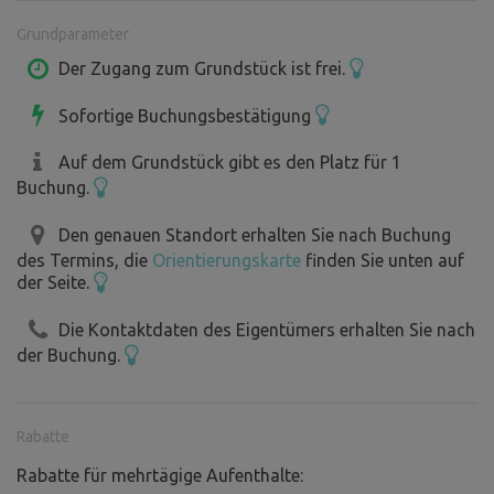
Zelte aufgestellt werden.
Grundparameter
Der Zugang zum Garten ist frei, wenn man den Code des
Torschlosses mitteilt.
Der Zugang zum Grundstück ist frei.
Wer ein längeres Gespann hat, muss mit der Rampe
Sofortige Buchungsbestätigung
vorsichtig sein, mit einem Mover oder manuell.
Ein angrenzendes Grundstück desselben Eigentümers,
Auf dem Grundstück gibt es den Platz für 1
teilweise durch einen Zaun abgetrennt, kann von anderen
Buchung.
Campern ohne Wohnwagen genutzt werden.
Den genauen Standort erhalten Sie nach Buchung
des Termins, die
Orientierungskarte
finden Sie unten auf
der Seite.
Die Kontaktdaten des Eigentümers erhalten Sie nach
der Buchung.
Rabatte
Rabatte für mehrtägige Aufenthalte: