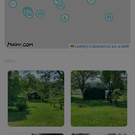
Leaflet
|
© Seznam.cz a.s. a další
Fotos