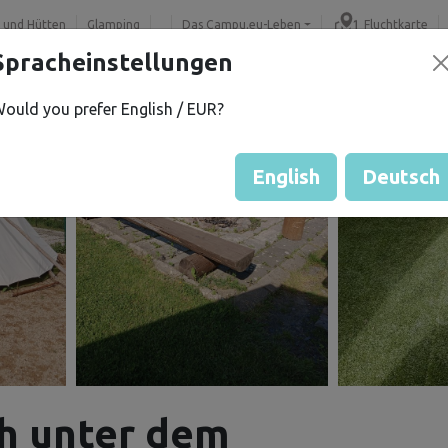
 und Hütten
Glamping
Das Campu.eu-Leben
Fluchtkarte
Spracheinstellungen
ould you prefer English / EUR?
English
Deutsch
h unter dem