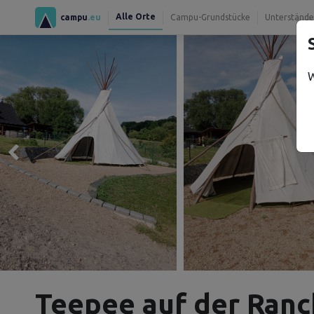
Alle Orte
campu
.eu
Campu-Grundstücke
Unterstände
W
Teepee auf der Ranc