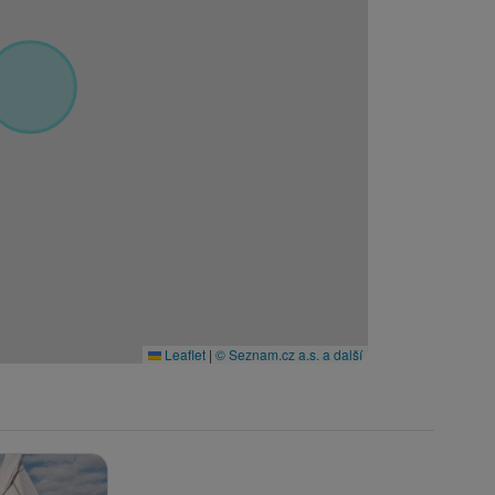
Leaflet
|
© Seznam.cz a.s. a další