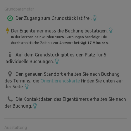
Gelände ist es verboten, sich außerhalb der Apfelplantage
Grundparameter
zu bewegen.
Der Zugang zum Grundstück ist frei.
Mit der Reservierung erklären Sie sich mit diesen Regeln
Der Eigentümer muss die Buchung bestätigen.
einverstanden, die dazu dienen, die einzigartige
In der letzten Zeit wurden
100%
Buchungen bestätigt. Die
Atmosphäre und die Sicherheit dieser historischen Stätte
durchschnittliche Zeit bis zur Antwort beträgt
17 Minuten
.
zu erhalten.
Auf dem Grundstück gibt es den Platz für 5
individuelle Buchungen.
Wir freuen uns auf Ihren Besuch und hoffen, dass Sie die
einzigartige Ruhe, die unser Obstgarten bietet, schätzen
Den genauen Standort erhalten Sie nach Buchung
werden.
des Termins, die
Orientierungskarte
finden Sie unten auf
der Seite.
Die Kontaktdaten des Eigentümers erhalten Sie nach
der Buchung.
Ausstattung