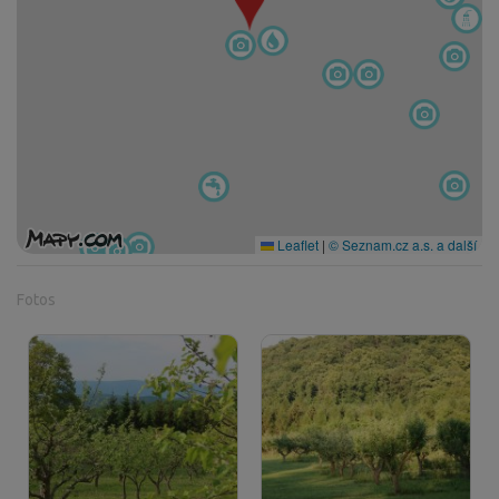
Leaflet
|
© Seznam.cz a.s. a další
Fotos