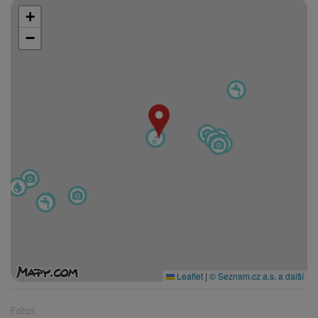
+
−
Leaflet
|
© Seznam.cz a.s. a další
Fotos