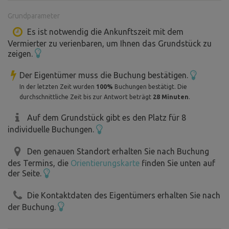
Strom steht zur Verfügung, ist jedoch nicht im Mietpreis
Grundparameter
enthalten.
Bezahlung vor Ort: 200 Kč pro Tag.
Es ist notwendig die Ankunftszeit mit dem
Vermierter zu verienbaren, um Ihnen das Grundstück zu
zeigen.
Der Eigentümer muss die Buchung bestätigen.
In der letzten Zeit wurden
100%
Buchungen bestätigt. Die
durchschnittliche Zeit bis zur Antwort beträgt
28 Minuten
.
Auf dem Grundstück gibt es den Platz für 8
individuelle Buchungen.
Den genauen Standort erhalten Sie nach Buchung
des Termins, die
Orientierungskarte
finden Sie unten auf
der Seite.
Die Kontaktdaten des Eigentümers erhalten Sie nach
der Buchung.