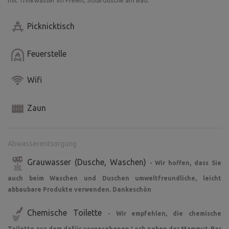
mit Trinkwasser im Freien, Solardusche am Bad.
Picknicktisch
Feuerstelle
Wifi
Zaun
Abwasserentsorgung
Grauwasser (Dusche, Waschen)
- Wir hoffen, dass Sie
auch beim Waschen und Duschen umweltfreundliche, leicht
abbaubare Produkte verwenden. Dankeschön
Chemische Toilette
- Wir empfehlen, die chemische
Toilette aus dem dafür vorgesehenen Loch neben der Mammut-Bar