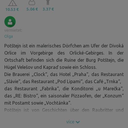
5.06 €
3.37 €
10.53 €
vermietet:
Olga
Potštejn ist ein malerisches Dörfchen am Ufer der Divoká
Orlice im Vorgebirge des Orlické-Gebirges. In der
Ortschaft befinden sich die Ruine der Burg Potštejn, die
Hügel Velešov und Kapraď sowie ein Schloss.
Die Brauerei „Clock“, das Hotel „Praha“, das Restaurant
„Slávie“, das Restaurant „Pod Lipami“, das Café „Trnka“,
das Restaurant „Fabrika“, die Konditorei „u Marečka“,
das „RE: Bistro“, ein saisonaler Pizzaofen, der „Konzum“
mit Postamt sowie „Vochtánka“.
Potštejn ist von Geschichten über den Raubritter und
einen vergrabenen Schatz umwoben, die Sie bei einer
více
Führung durch die Burg erfahren werden.