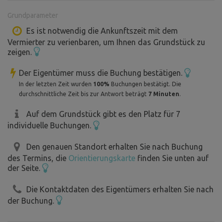
Kurz gesagt: Hier gibt es für Groß und Klein viel zu
Grundparameter
erleben.
Es ist notwendig die Ankunftszeit mit dem
Vermierter zu verienbaren, um Ihnen das Grundstück zu
Das Grundstück liegt ca. 1 km von der Zivilisation
zeigen.
entfernt und ist dennoch abgeschieden. Es grenzt nur an
Wälder, Wiesen und unseren kleinen Familienbauernhof,
Der Eigentümer muss die Buchung bestätigen.
den wir nach und nach aufbauen. Nach Absprache besteht
In der letzten Zeit wurden
100%
Buchungen bestätigt. Die
die Möglichkeit, die Tiere (Schafe, Ziegen, Kühe und
durchschnittliche Zeit bis zur Antwort beträgt
7 Minuten
.
andere Tiere) zu besichtigen.
Auf dem Grundstück gibt es den Platz für 7
Der Garten ist weitläufig und jeder Zeltplatz bietet
individuelle Buchungen.
ausreichend Privatsphäre.
Bei großen Gruppen ist es kein Problem, sich nahe
Den genauen Standort erhalten Sie nach Buchung
beieinander aufzuhalten.
des Termins, die
Orientierungskarte
finden Sie unten auf
der Seite.
Als Unterkunft dient ein älteres Haus, eine ehemalige
Die Kontaktdaten des Eigentümers erhalten Sie nach
Ziegelei, in der ein Badezimmer mit Dusche, Badewanne
der Buchung.
und Waschbecken zur Verfügung steht. Eine kleine Küche
mit einfacher Ausstattung, Herd, Wasserkocher,