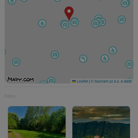
Leaflet
|
© Seznam.cz a.s. a další
Fotos