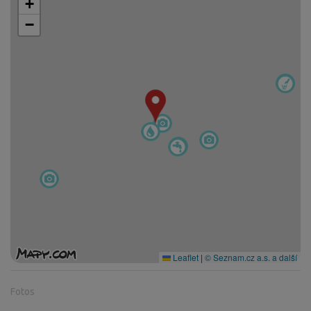
+
−
Leaflet
|
© Seznam.cz a.s. a další
Fotos