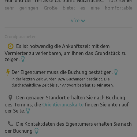
Flur und der Terrasse ca. 35m2 Nutzfläche... Trotz seiner
sehr geringen Größe bietet es eine komfortable
Unterkunft. Es gibt einen großen Garten, Kamin,
více
überdachte Pergola (Gartenhaus) mit Terrasse und Grill,
in dieser Pergola gibt es auch ein Schlafsofa für mögliche
Grundparameter
Übernachtung. Das Haus ist komplett ausgestattet,
einschließlich Handtücher und Bettwäsche. Das
Es ist notwendig die Ankunftszeit mit dem
Vermierter zu verienbaren, um Ihnen das Grundstück zu
Doppelbett wird durch ein Schlafsofa 140x200cm ergänzt
zeigen.
- Unterkunft max. für eine Familie von 2 2, im Falle einer
Familie von z.B. 2 3 ist es möglich, im Gartenhaus zu
Der Eigentümer muss die Buchung bestätigen.
schlafen und die Nacht "anders" zu erleben.
In der letzten Zeit wurden
92%
Buchungen bestätigt. Die
Kleiner Hund nach Absprache :-)
durchschnittliche Zeit bis zur Antwort beträgt
15 Minuten
.
Den genauen Standort erhalten Sie nach Buchung
Beide Grundstücke können gleichzeitig nur für eine
des Termins, die
Orientierungskarte
finden Sie unten auf
"gemeinsame Gruppe" von Freunden genutzt werden.
der Seite.
Die Kontaktdaten des Eigentümers erhalten Sie nach
der Buchung.