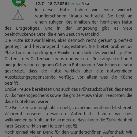
12.7 - 18.7.2026
Lenka
říká:
In dieser Hütte haben wir einen wirklich
wunderschönen Urlaub verbracht. Sie liegt an
einem ruhigen Ort inmitten der herrlichen Natur
des Erzgebirges, und in der Umgebung gibt es viele
beeindruckende Orte, die einen Besuch wert sind.
Die Hütte ist zwar kleiner, aber dennoch recht geräumig, perfekt
gepflegt und hervorragend ausgestattet. Sie bietet problemlos
Platz für eine fünfköpfige Familie, und dank des wirklich großen
Gartens, des Gartenhäuschens und weiterer Rückzugsorte findet
hier jeder seinen eigenen Ort zum Entspannen. Wir haben es sehr
geschätzt, dass die Hütte wirklich über alle notwendigen
Ausstattungsgegenstände verfügt, vor allem was die Küche
betrifft.
Große Freude bereiteten uns auch das Frühstücksbuffet, das nette
Willkommensgeschenk sowie die große Auswahl an Teesorten, die
das i-Tüpfelchen waren.
Die Besitzer sind unglaublich nett, zuvorkommend und hilfsbereit.
Während unseres gesamten Aufenthalts haben wir uns
willkommen gefühlt, und man merkte, dass ihnen die Zufriedenheit
ihrer Gäste wirklich am Herzen liegt 🥰
Noch einmal vielen Dank für den wunderschönen Aufenthalt. Wir