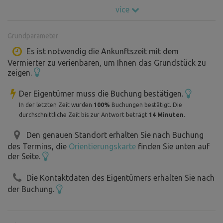
bequemen Schlafsofa mit Lattenrost Platz finden.
více
Bitte bringen Sie Ihre eigenen Kissen, Decken oder
Schlafsäcke mit. Gegen einen Aufpreis von 100 CZK pro
Grundparameter
Person können wir Ihnen Bettzeug zur Verfügung stellen.
Es ist notwendig die Ankunftszeit mit dem
Vermierter zu verienbaren, um Ihnen das Grundstück zu
Das Grundstück liegt in einer ruhigen Gegend und bietet
zeigen.
einen Blick auf die Weide mit Pferden und den
Sonnenuntergang.
Der Eigentümer muss die Buchung bestätigen.
In klaren Nächten können Sie den Sternenhimmel
In der letzten Zeit wurden
100%
Buchungen bestätigt. Die
beobachten. Die Sterne sind hier schön zu sehen, es gibt
durchschnittliche Zeit bis zur Antwort beträgt
14 Minuten
.
nur minimalen Lichtsmog.
Den genauen Standort erhalten Sie nach Buchung
Außerdem können auf dem Gelände in der Nähe des
des Termins, die
Orientierungskarte
finden Sie unten auf
Festzeltes Zelte oder Wohnwagen aufgestellt werden, so
der Seite.
dass sich größere Gruppen versammeln können, z. B. eine
große Familie, Freunde, Pfadfinder, Radfahrer.... Es wird
Die Kontaktdaten des Eigentümers erhalten Sie nach
jedoch immer nur eine Gruppe von Personen sein,
der Buchung.
niemand sonst wird Ihre Privatsphäre stören.
Es gibt eine Trockentoilette, eine Wasserversorgung, eine