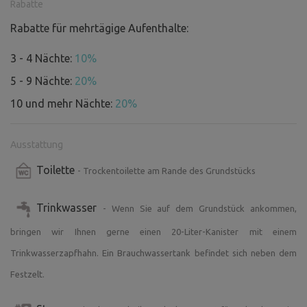
große und bequeme Sitzgruppe aus Holz, eine Feuerstelle
Rabatte
und reichlich Brennholz. Trinkwasser kann nach
Rabatte für mehrtägige Aufenthalte:
Absprache aufgefüllt werden, wir stellen Ihnen bei Ihrer
Ankunft 20 Liter in einem Kanister zur Verfügung.
3 - 4 Nächte:
10%
5 - 9 Nächte:
20%
Aktivitäten - Möglichkeit zum Reiten, Schwimmen und
10 und mehr Nächte:
20%
Tauchen im gefluteten Steinbruch, was Sie im Blick haben,
auch Radfahren, Pilzesammeln, Wandern, den
Nachthimmel beobachten oder einfach nur entspannen.
Ausstattung
Toilette
- Trockentoilette am Rande des Grundstücks
Sie werden romantische Sonnenuntergänge in einer
friedlichen Umgebung in unmittelbarer Nähe der
Trinkwasser
Pferdekoppel erleben.
- Wenn Sie auf dem Grundstück ankommen,
Morgens wachen Sie mit dem Gesang der Vögel und dem
bringen wir Ihnen gerne einen 20-Liter-Kanister mit einem
Rauschen des Windes in den Ästen auf...
Trinkwasserzapfhahn. Ein Brauchwassertank befindet sich neben dem
Festzelt.