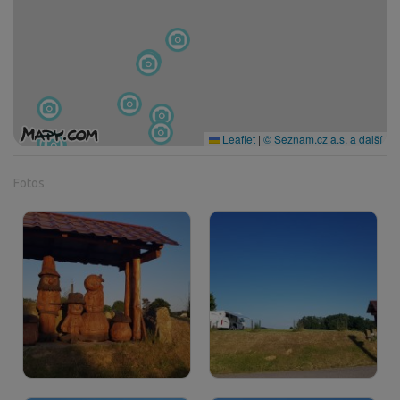
Leaflet
|
© Seznam.cz a.s. a další
Fotos