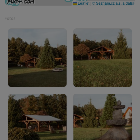
Leaflet
|
© Seznam.cz a.s. a další
Fotos