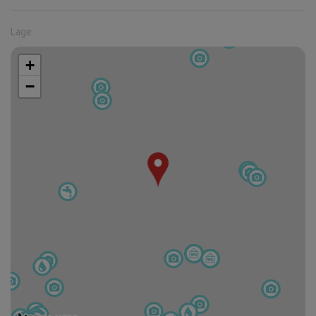
Lage
+
−