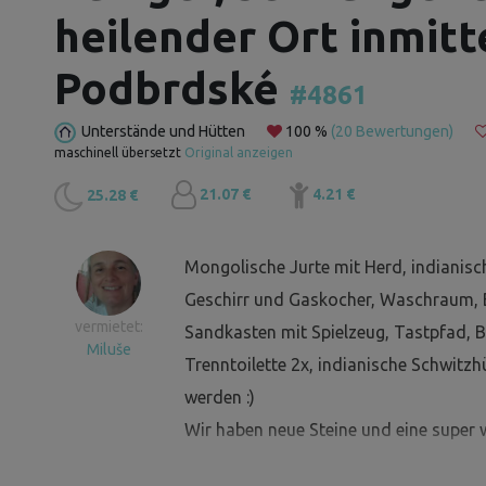
heilender Ort inmit
Podbrdské
#4861
Unterstände und Hütten
100 %
(20 Bewertungen)
maschinell übersetzt
Original anzeigen
21.07 €
4.21 €
25.28 €
Mongolische Jurte mit Herd, indianische
Geschirr und Gaskocher, Waschraum, 
vermietet:
Sandkasten mit Spielzeug, Tastpfad, B
Miluše
Trenntoilette 2x, indianische Schwitzh
werden :)
Wir haben neue Steine und eine super w