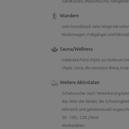
Sandkasten, Matschküche, Hängematten
Wandern
vom Grundstück viele Wege mit unter
Kinderwagen, Fußgänger und Fahrräd
Sauna/Wellness
indiánská Potní chýše: po domluvě lze
chýše. Cena: dle množství dřeva, trván
Weitere Aktivitäten
Schatzsuche: nach Vereinbarung kann 
das Alter der Kinder, die Schwierigke
lehrreich und geheimnisvoll zugeschnit
50 - 100,- CZK / Kind
Werkstätten: