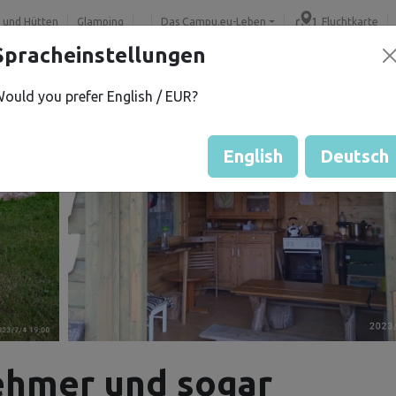
 und Hütten
Glamping
Das Campu.eu-Leben
Fluchtkarte
Spracheinstellungen
ould you prefer English / EUR?
English
Deutsch
ehmer und sogar