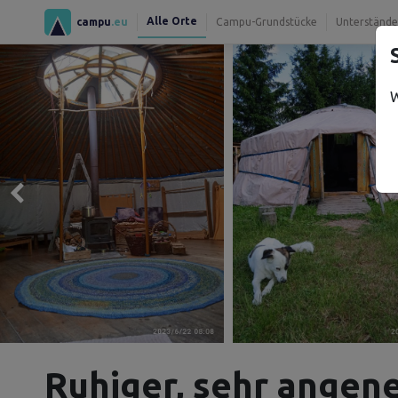
Alle Orte
campu
.eu
Campu-Grundstücke
Unterstände
W
Ruhiger, sehr angen