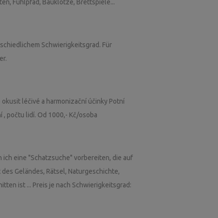
, Fühlpfad, Bauklötze, Brettspiele...
schiedlichem Schwierigkeitsgrad. Für
er.
 okusit léčivé a harmonizační účinky Potní
í , počtu lidí. Od 1000,- Kč/osoba
ich eine "Schatzsuche" vorbereiten, die auf
it des Geländes, Rätsel, Naturgeschichte,
ten ist ... Preis je nach Schwierigkeitsgrad: