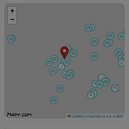
+
−
Leaflet
|
© Seznam.cz a.s. a další