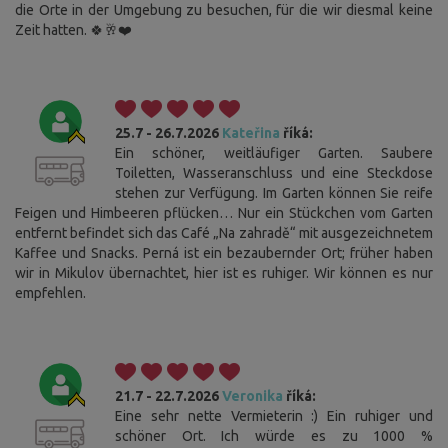
die Orte in der Umgebung zu besuchen, für die wir diesmal keine
Zeit hatten. 🍀🥂❤️
25.7 - 26.7.2026
Kateřina
říká:
Ein schöner, weitläufiger Garten. Saubere
Toiletten, Wasseranschluss und eine Steckdose
stehen zur Verfügung. Im Garten können Sie reife
Feigen und Himbeeren pflücken… Nur ein Stückchen vom Garten
entfernt befindet sich das Café „Na zahradě“ mit ausgezeichnetem
Kaffee und Snacks. Perná ist ein bezaubernder Ort; früher haben
wir in Mikulov übernachtet, hier ist es ruhiger. Wir können es nur
empfehlen.
21.7 - 22.7.2026
Veronika
říká:
Eine sehr nette Vermieterin :) Ein ruhiger und
schöner Ort. Ich würde es zu 1000 %