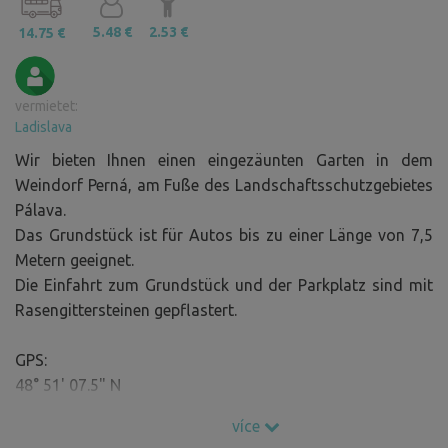
5.48 €
2.53 €
14.75 €
vermietet:
Ladislava
Wir bieten Ihnen einen eingezäunten Garten in dem
Weindorf Perná, am Fuße des Landschaftsschutzgebietes
Pálava.
Das Grundstück ist für Autos bis zu einer Länge von 7,5
Metern geeignet.
Die Einfahrt zum Grundstück und der Parkplatz sind mit
Rasengittersteinen gepflastert.
GPS:
48° 51' 07.5" N
16° 37' 42.3" E
více