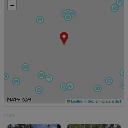
−
Leaflet
|
© Seznam.cz a.s. a další
Fotos