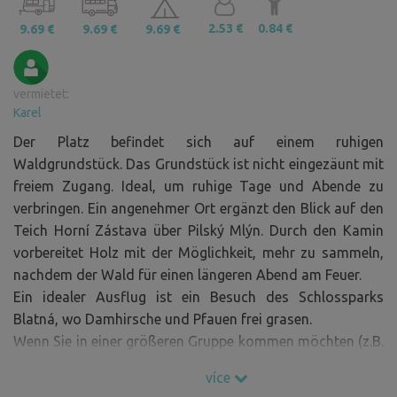
2.53 €
0.84 €
9.69 €
9.69 €
9.69 €
vermietet:
Karel
Der Platz befindet sich auf einem ruhigen
Waldgrundstück. Das Grundstück ist nicht eingezäunt mit
freiem Zugang. Ideal, um ruhige Tage und Abende zu
verbringen. Ein angenehmer Ort ergänzt den Blick auf den
Teich Horní Zástava über Pilský Mlýn. Durch den Kamin
vorbereitet Holz mit der Möglichkeit, mehr zu sammeln,
nachdem der Wald für einen längeren Abend am Feuer.
Ein idealer Ausflug ist ein Besuch des Schlossparks
Blatná, wo Damhirsche und Pfauen frei grasen.
Wenn Sie in einer größeren Gruppe kommen möchten (z.B.
mehrere Wohnmobile oder Zelte), schreiben Sie uns und
více
wir werden es arrangieren ;).