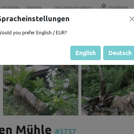
 und Hütten
Glamping
Das Campu.eu-Leben
Fluchtkarte
Spracheinstellungen
ould you prefer English / EUR?
English
Deutsch
ten Mühle
#5757