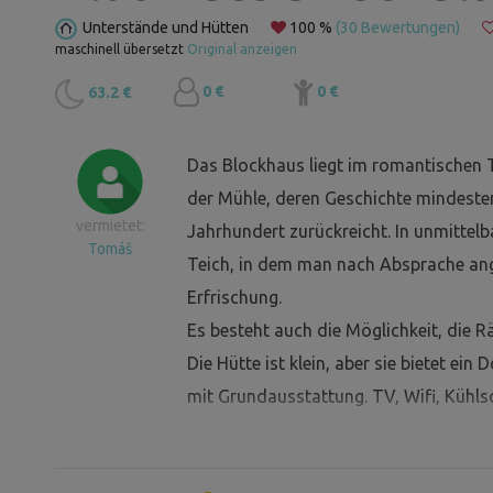
Unterstände und Hütten
100 %
(30 Bewertungen)
maschinell übersetzt
Original anzeigen
0 €
0 €
63.2 €
Das Blockhaus liegt im romantischen 
der Mühle, deren Geschichte mindestens
vermietet:
Jahrhundert zurückreicht. In unmittel
Tomáš
Teich, in dem man nach Absprache ang
Erfrischung.
Es besteht auch die Möglichkeit, die 
Die Hütte ist klein, aber sie bietet ei
mit Grundausstattung. TV, Wifi, Kühls
Küche sind vorhanden. Im Winter kan
Blockhaus sofort aufwärmt. Es gibt a