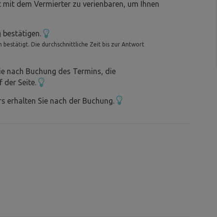
m Preis inbegriffen, ansonsten gibt es
t mit dem Vermierter zu verienbaren, um Ihnen
r wir können gegen eine Gebühr zur Verfügung
 bestätigen.
bestätigt. Die durchschnittliche Zeit bis zur Antwort
ie nach Buchung des Termins, die
f der Seite.
s erhalten Sie nach der Buchung.