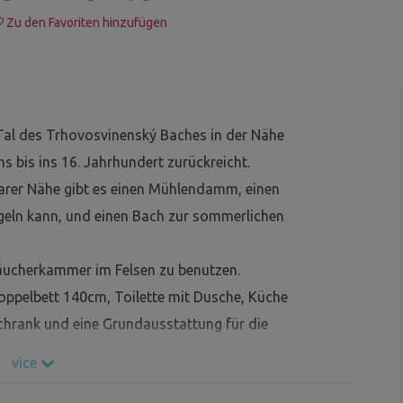
Zu den Favoriten hinzufügen
Tal des Trhovosvinenský Baches in der Nähe
 bis ins 16. Jahrhundert zurückreicht.
barer Nähe gibt es einen Mühlendamm, einen
eln kann, und einen Bach zur sommerlichen
Räucherkammer im Felsen zu benutzen.
n Doppelbett 140cm, Toilette mit Dusche, Küche
chrank und eine Grundausstattung für die
n man sich im Kaminofen aufwärmen, der das
více
uch einen Kamin zum Braten von Würsten.