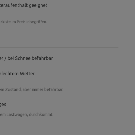
teraufenthalt geeignet
zkiste im Preis inbegriffen.
r / bei Schnee befahrbar
hlechtem Wetter
rem Zustand, aber immer befahrbar.
ges
 einem Lastwagen, durchkommt.