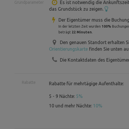
Holz für den Kaminofen ist im Winter i
Es ist notwendig die Ankunftszei
Grundparameter
das Grundstück zu zeigen.
reichlich Stöcke in der Umgebung, ode
stellen.
Der Eigentümer muss die Buchung
In der letzten Zeit wurden
100%
Buchungen 
beträgt
22 Minuten
.
Den genauen Standort erhalten S
Orientierungskarte
finden Sie unten au
Die Kontaktdaten des Eigentümer
Rabatte
Rabatte für mehrtägige Aufenthalte:
5 - 9 Nächte:
5%
10 und mehr Nächte:
10%