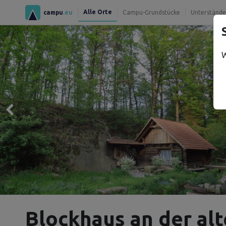
Alle Orte
campu
.eu
Campu-Grundstücke
Unterstände
W
Blockhaus an der al