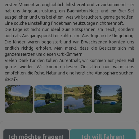
ersten Moment an unglaublich hilfsbereit und zuvorkommend – er
hat uns Angelausrüstung, ein Badminton-Netz und ein Bier-Set
ausgeliehen und uns bei allem, was wir brauchten, gerne geholfen.
Eine solche Einstellung findet man heutzutage nicht mehr oft.
Die Lage ist nicht nur ideal zum Entspannen am Teich, sondern
auch als Ausgangspunkt für zahlreiche Ausflüge in die Umgebung.
Die Kinder waren begeistert und wir Erwachsenen konnten uns
endlich richtig erholen. Man merkt, dass die Besitzer sich mit
ganzem Herzen um diesen Ort kümmern.
Vielen Dank für den tollen Aufenthalt, wir kommen auf jeden Fall
gerne wieder. Wir können diesen Ort allen nur wärmstens
empfehlen, die Ruhe, Natur und eine herzliche Atmosphäre suchen.
Cookies. Sie wissen, was zu tun ist, damit Sie diese
Leiste nicht stört.
👍🌿🎣
Diese Website verwendet Cookies. Bitte bestätigen Sie Ihr
Einverständnis mit der Verwendung aller Cookies, indem Sie auf "Ich
stimme zu" klicken. Wenn Sie Ihre Einstellungen ändern möchten, klicken
Sie auf die Schaltfläche "Einstellungen speichern". Weitere
Informationen über unsere Verwendung von Cookies finden Sie
hier
.
Ich stimme zu
Detaillierte Einstellungen
Ich möchte fragen!
Ich will fahren!
Alles ablehnen