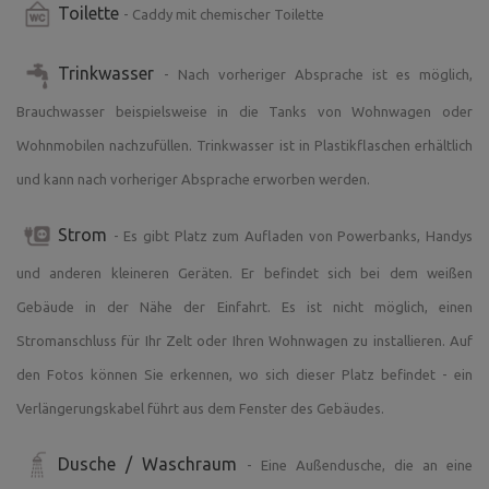
Toilette
- Caddy mit chemischer Toilette
Zu vielen der genannten Orte führen Radwege direkt von
der Unterkunft aus.... :)
Trinkwasser
- Nach vorheriger Absprache ist es möglich,
Einige der genannten Ausflugsziele können Sie sich in
Brauchwasser beispielsweise in die Tanks von Wohnwagen oder
einem kurzen Video ansehen, das Sie neben dem Foto des
Grundstücks finden.
Wohnmobilen nachzufüllen. Trinkwasser ist in Plastikflaschen erhältlich
und kann nach vorheriger Absprache erworben werden.
Strom
- Es gibt Platz zum Aufladen von Powerbanks, Handys
und anderen kleineren Geräten. Er befindet sich bei dem weißen
Gebäude in der Nähe der Einfahrt. Es ist nicht möglich, einen
Stromanschluss für Ihr Zelt oder Ihren Wohnwagen zu installieren. Auf
den Fotos können Sie erkennen, wo sich dieser Platz befindet - ein
Verlängerungskabel führt aus dem Fenster des Gebäudes.
Dusche / Waschraum
- Eine Außendusche, die an eine