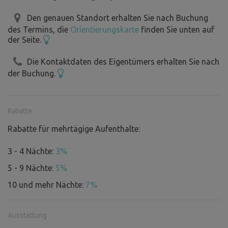
In der Nähe des Ortes befinden sich:
Den genauen Standort erhalten Sie nach Buchung
Hluboká nad Vltavou.........................33 km – wohl das
des Termins, die
Orientierungskarte
finden Sie unten auf
der Seite.
schönste Schloss in Tschechien
Český Krumlov....................................30 km – Schloss
Die Kontaktdaten des Eigentümers erhalten Sie nach
Třeboň..................................................28 km – Schwarzenberger
der Buchung.
Grabstätte, „Weg um die Welt“
Aussichtsturm Kleť...................................26 km
České Budějovice...............................17 km – Freibad, Kultur
Rabatte
Terčino Údolí.......................................16 km – Wasserfall
Rabatte für mehrtägige Aufenthalte:
Římov....................................................16 km – Passionsweg
Brauerei Jílovice...................................15 km
3 - 4 Nächte:
3%
Borovany..............................................8 km – Sommerbad
5 - 9 Nächte:
5%
Jan-Žižka-denkmal aus Trocnov......7 km – neu errichtetes
Freilichtmuseum
10 und mehr Nächte:
7%
Svatá Trojice........................................6 km – römisch-katholische
Wallfahrtskirche
Ausstattung
Buškův Hamr.......................................5 km