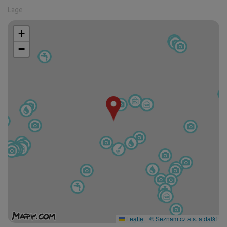
Lage
+
−
Leaflet
|
© Seznam.cz a.s. a další