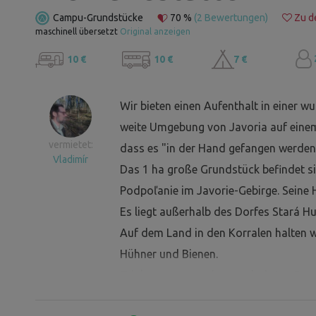
Campu-Grundstücke
70 %
(2 Bewertungen)
Zu de
maschinell übersetzt
Original anzeigen
10 €
10 €
7 €
Wir bieten einen Aufenthalt in einer 
weite Umgebung von Javoria auf einem 
vermietet:
dass es "in der Hand gefangen werden
Vladimír
Das 1 ha große Grundstück befindet si
Podpoľanie im Javorie-Gebirge. Seine
Es liegt außerhalb des Dorfes Stará H
Auf dem Land in den Korralen halten wi
Hühner und Bienen.
Trinkwasser aus einem gebohrten Brunn
Elektrizität 220/380.