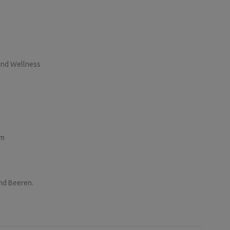
und Wellness
km
nd Beeren.