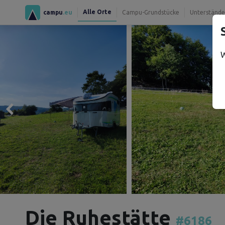
Alle Orte
campu
.eu
Campu-Grundstücke
Unterstände
W
Die Ruhestätte
#6186