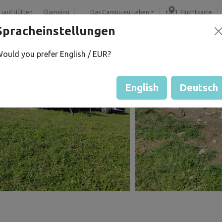
 und Hütten
Glamping
Das Campu.eu-Leben
Fluchtkarte
Spracheinstellungen
ould you prefer English / EUR?
English
Deutsch