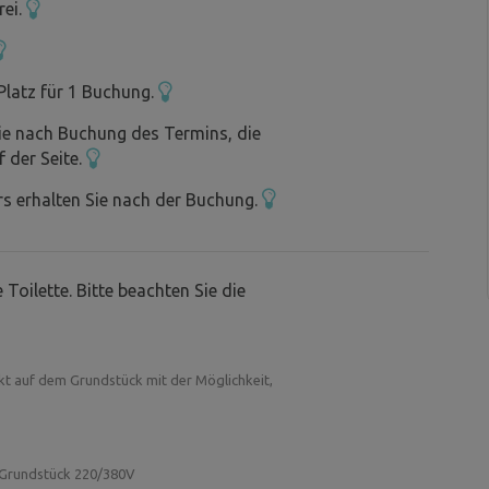
m gibt es Mineralquellen, Schwimmbäder,
rei.
Platz für 1 Buchung.
ie nach Buchung des Termins, die
f der Seite.
s erhalten Sie nach der Buchung.
Toilette. Bitte beachten Sie die
kt auf dem Grundstück mit der Möglichkeit,
m Grundstück 220/380V