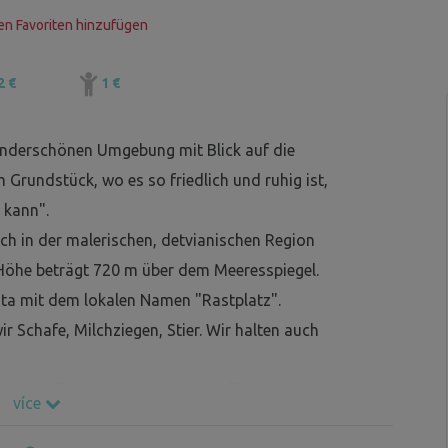
n Favoriten hinzufügen
2 €
1 €
wunderschönen Umgebung mit Blick auf die
Grundstück, wo es so friedlich und ruhig ist,
 kann".
ch in der malerischen, detvianischen Region
 Höhe beträgt 720 m über dem Meeresspiegel.
uta mit dem lokalen Namen "Rastplatz".
r Schafe, Milchziegen, Stier. Wir halten auch
en ist für die Besucher zur Verfügung.
více