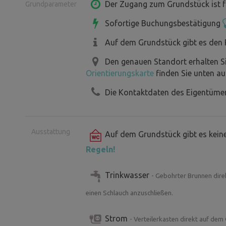
In der Umgebung im Umkreis von 20 k
Der Zugang zum Grundstück ist f
Grundparameter
Wellness, Restaurants.
Sofortige Buchungsbestätigung
Auf dem Grundstück gibt es den 
Den genauen Standort erhalten S
Orientierungskarte
finden Sie unten au
Die Kontaktdaten des Eigentümer
Ausstattung
Auf dem Grundstück gibt es keine 
Regeln!
Trinkwasser
- Gebohrter Brunnen dire
einen Schlauch anzuschließen.
Strom
- Verteilerkasten direkt auf de